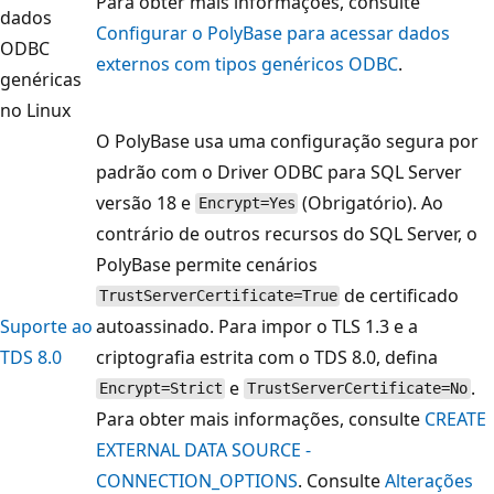
Para obter mais informações, consulte
dados
Configurar o PolyBase para acessar dados
ODBC
externos com tipos genéricos ODBC
.
genéricas
no Linux
O PolyBase usa uma configuração segura por
padrão com o Driver ODBC para SQL Server
versão 18 e
(Obrigatório). Ao
Encrypt=Yes
contrário de outros recursos do SQL Server, o
PolyBase permite cenários
de certificado
TrustServerCertificate=True
Suporte ao
autoassinado. Para impor o TLS 1.3 e a
TDS 8.0
criptografia estrita com o TDS 8.0, defina
e
.
Encrypt=Strict
TrustServerCertificate=No
Para obter mais informações, consulte
CREATE
EXTERNAL DATA SOURCE -
CONNECTION_OPTIONS
. Consulte
Alterações