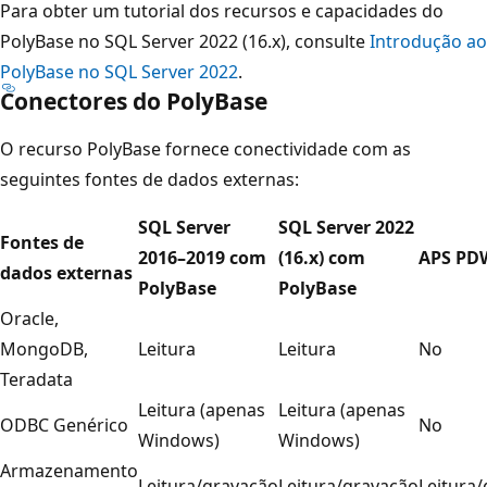
Para obter um tutorial dos recursos e capacidades do
PolyBase no SQL Server 2022 (16.x), consulte
Introdução ao
PolyBase no SQL Server 2022
.
Conectores do PolyBase
O recurso PolyBase fornece conectividade com as
seguintes fontes de dados externas:
SQL Server
SQL Server 2022
Fontes de
2016–2019 com
(16.x) com
APS PD
dados externas
PolyBase
PolyBase
Oracle,
MongoDB,
Leitura
Leitura
No
Teradata
Leitura (apenas
Leitura (apenas
ODBC Genérico
No
Windows)
Windows)
Armazenamento
Leitura/gravação
Leitura/gravação
Leitura