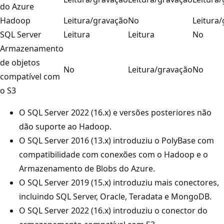
do Azure
Hadoop
Leitura/gravação
No
Leitura
SQL Server
Leitura
Leitura
No
Armazenamento
de objetos
No
Leitura/gravação
No
compatível com
o S3
O SQL Server 2022 (16.x) e versões posteriores não
dão suporte ao Hadoop.
O SQL Server 2016 (13.x) introduziu o PolyBase com
compatibilidade com conexões com o Hadoop e o
Armazenamento de Blobs do Azure.
O SQL Server 2019 (15.x) introduziu mais conectores,
incluindo SQL Server, Oracle, Teradata e MongoDB.
O SQL Server 2022 (16.x) introduziu o conector do