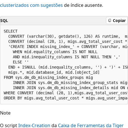
clusterizados com sugestões
de índice ausente.
SQL
Copiar
SELECT

  CONVERT (varchar(30), getdate(), 126) AS runtime,  m
  CONVERT (decimal (28, 1), migs.avg_total_user_cost *
  'CREATE INDEX missing_index_' + CONVERT (varchar, mi
    WHEN mid.equality_columns IS NOT NULL

    AND mid.inequality_columns IS NOT NULL THEN ','

    ELSE ''

  END + ISNULL (mid.inequality_columns, '') + ')' + IS
  migs.*, mid.database_id, mid.[object_id]

FROM sys.dm_db_missing_index_groups mig

	INNER JOIN sys.dm_db_missing_index_group_stats migs ON migs.group_handle = mig.index_group_handle

	INNER JOIN sys.dm_db_missing_index_details mid ON mig.index_handle = mid.index_handle

WHERE CONVERT (decimal (28, 1),migs.avg_total_user_cos
Note
O script
Index-Creation
da
Caixa de Ferramentas da Tiger