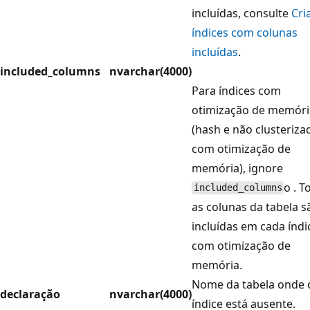
incluídas, consulte
Cri
índices com colunas
incluídas
.
included_columns
nvarchar(4000)
Para índices com
otimização de memóri
(hash e não clusteriza
com otimização de
memória), ignore
o . T
included_columns
as colunas da tabela s
incluídas em cada índi
com otimização de
memória.
Nome da tabela onde 
declaração
nvarchar(4000)
índice está ausente.