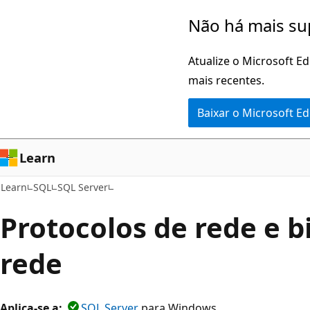
Pular
Não há mais su
para
o
Atualize o Microsoft E
conteúdo
mais recentes.
principal
Baixar o Microsoft E
Learn
Learn
SQL
SQL Server
Protocolos de rede e b
rede
Aplica-se a:
SQL Server
para Windows