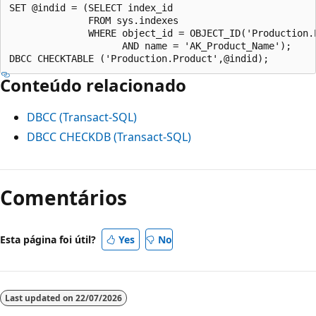
SET @indid = (SELECT index_id

              FROM sys.indexes

              WHERE object_id = OBJECT_ID('Production.P
                    AND name = 'AK_Product_Name');

Conteúdo relacionado
DBCC (Transact-SQL)
DBCC CHECKDB (Transact-SQL)
Comentários
Esta página foi útil?
Yes
No
Last updated on
22/07/2026