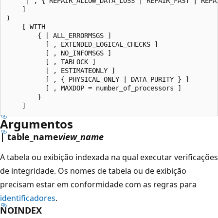
     | , { REPAIR_ALLOW_DATA_LOSS | REPAIR_FAST | REPAI
    ]

)

    [ WITH

        { [ ALL_ERRORMSGS ]

          [ , EXTENDED_LOGICAL_CHECKS ]

          [ , NO_INFOMSGS ]

          [ , TABLOCK ]

          [ , ESTIMATEONLY ]

          [ , { PHYSICAL_ONLY | DATA_PURITY } ]

          [ , MAXDOP = number_of_processors ]

        }

Argumentos
| table_name
view_name
A tabela ou exibição indexada na qual executar verificações
de integridade. Os nomes de tabela ou de exibição
precisam estar em conformidade com as regras para
identificadores
.
NOINDEX