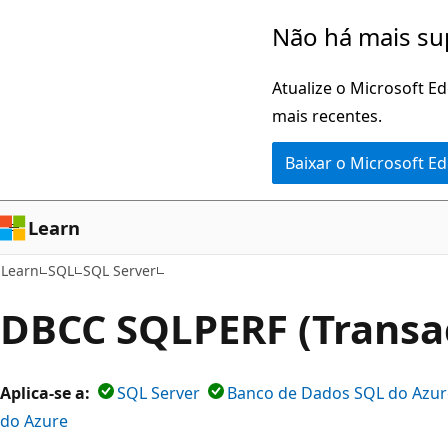
Pular
Não há mais su
para
o
Atualize o Microsoft E
conteúdo
mais recentes.
principal
Baixar o Microsoft E
Learn
Learn
SQL
SQL Server
DBCC SQLPERF (Transa
Aplica-se a:
SQL Server
Banco de Dados SQL do Azur
do Azure