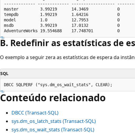
------------- ------------- ------------------ --------
master         3.99219      14.3469            0

tempdb         1.99219      1.64216            0

model          1.0          12.7953            0

msdb           3.99219      17.0132            0

B. Redefinir as estatísticas de e
O exemplo a seguir zera as estatísticas de espera da instân
SQL
Conteúdo relacionado
DBCC (Transact-SQL)
sys.dm_os_latch_stats (Transact-SQL)
sys.dm_os_wait_stats (Transact-SQL)