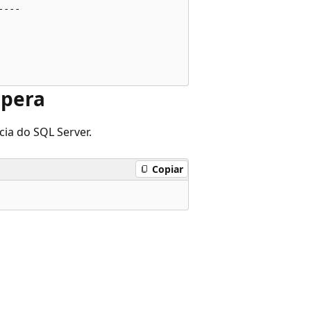
---

spera
cia do SQL Server.
Copiar