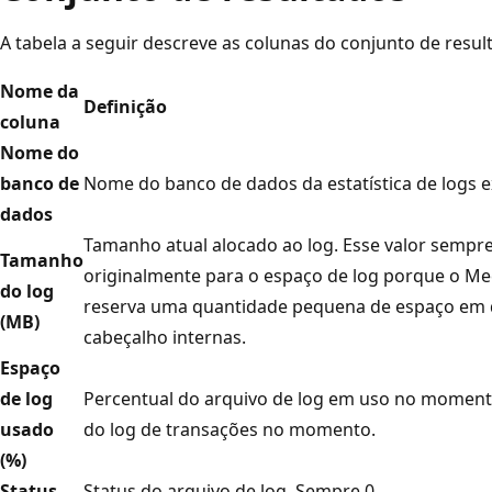
A tabela a seguir descreve as colunas do conjunto de resul
Nome da
Definição
coluna
Nome do
banco de
Nome do banco de dados da estatística de logs e
dados
Tamanho atual alocado ao log. Esse valor sempr
Tamanho
originalmente para o espaço de log porque o M
do log
reserva uma quantidade pequena de espaço em 
(MB)
cabeçalho internas.
Espaço
de log
Percentual do arquivo de log em uso no momen
usado
do log de transações no momento.
(%)
Status
Status do arquivo de log. Sempre 0.