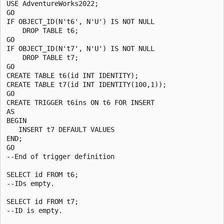
USE AdventureWorks2022;  

GO  

IF OBJECT_ID(N't6', N'U') IS NOT NULL   

    DROP TABLE t6;  

GO  

IF OBJECT_ID(N't7', N'U') IS NOT NULL   

    DROP TABLE t7;  

GO  

CREATE TABLE t6(id INT IDENTITY);  

CREATE TABLE t7(id INT IDENTITY(100,1));  

GO  

CREATE TRIGGER t6ins ON t6 FOR INSERT   

AS  

BEGIN  

   INSERT t7 DEFAULT VALUES  

END;  

GO  

--End of trigger definition  

SELECT id FROM t6;  

--IDs empty.  

SELECT id FROM t7;  

--ID is empty.  
