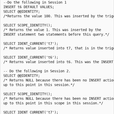
--Do the following in Session 1  

INSERT t6 DEFAULT VALUES;  

SELECT @@IDENTITY;  

/*Returns the value 100. This was inserted by the trigg
SELECT SCOPE_IDENTITY();  

/* Returns the value 1. This was inserted by the   

INSERT statement two statements before this query.*/  

SELECT IDENT_CURRENT('t7');  

/* Returns value inserted into t7, that is in the trigg
SELECT IDENT_CURRENT('t6');  

/* Returns value inserted into t6. This was the INSERT
-- Do the following in Session 2.  

SELECT @@IDENTITY;  

/* Returns NULL because there has been no INSERT action
up to this point in this session.*/  

SELECT SCOPE_IDENTITY();  

/* Returns NULL because there has been no INSERT action
up to this point in this scope in this session.*/  

SELECT IDENT_CURRENT('t7');  
