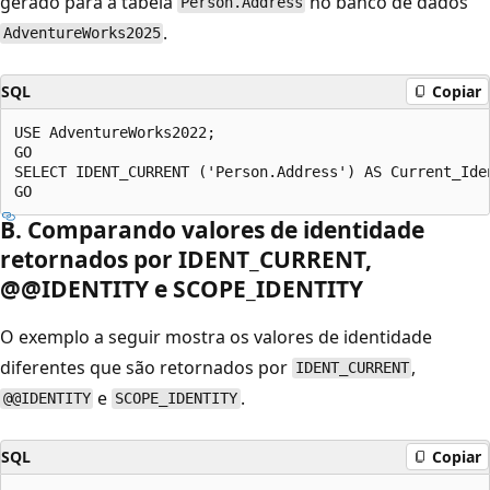
gerado para a tabela
no banco de dados
Person.Address
.
AdventureWorks2025
SQL
Copiar
USE AdventureWorks2022;  

GO  

SELECT IDENT_CURRENT ('Person.Address') AS Current_Iden
B. Comparando valores de identidade
retornados por IDENT_CURRENT,
@@IDENTITY e SCOPE_IDENTITY
O exemplo a seguir mostra os valores de identidade
diferentes que são retornados por
,
IDENT_CURRENT
e
.
@@IDENTITY
SCOPE_IDENTITY
SQL
Copiar