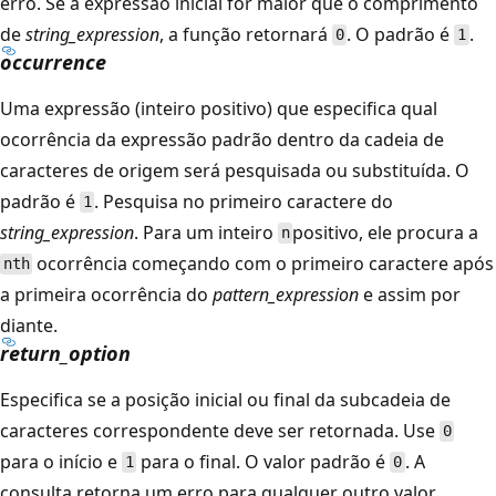
erro. Se a expressão inicial for maior que o comprimento
de
string_expression
, a função retornará
. O padrão é
.
0
1
occurrence
Uma expressão (inteiro positivo) que especifica qual
ocorrência da expressão padrão dentro da cadeia de
caracteres de origem será pesquisada ou substituída. O
padrão é
. Pesquisa no primeiro caractere do
1
string_expression
. Para um inteiro
positivo, ele procura a
n
ocorrência começando com o primeiro caractere após
nth
a primeira ocorrência do
pattern_expression
e assim por
diante.
return_option
Especifica se a posição inicial ou final da subcadeia de
caracteres correspondente deve ser retornada. Use
0
para o início e
para o final. O valor padrão é
. A
1
0
consulta retorna um erro para qualquer outro valor.