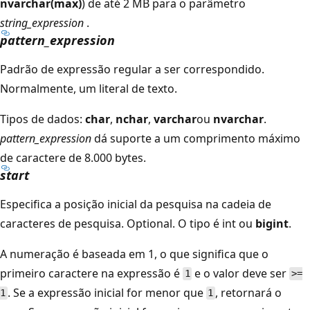
nvarchar(max)
) de até 2 MB para o parâmetro
string_expression
.
pattern_expression
Padrão de expressão regular a ser correspondido.
Normalmente, um literal de texto.
Tipos de dados:
char
,
nchar
,
varchar
ou
nvarchar
.
pattern_expression
dá suporte a um comprimento máximo
de caractere de 8.000 bytes.
start
Especifica a posição inicial da pesquisa na cadeia de
caracteres de pesquisa. Optional. O tipo é
int ou
bigint
.
A numeração é baseada em 1, o que significa que o
primeiro caractere na expressão é
e o valor deve ser
1
>=
. Se a expressão inicial for menor que
, retornará o
1
1