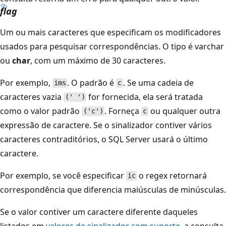
flag
Um ou mais caracteres que especificam os modificadores
usados para pesquisar correspondências. O tipo é
varchar
ou
char
, com um máximo de 30 caracteres.
Por exemplo,
. O padrão é
. Se uma cadeia de
ims
c
caracteres vazia
for fornecida, ela será tratada
(' ')
como o valor padrão
. Forneça
ou qualquer outra
('c')
c
expressão de caractere. Se o sinalizador contiver vários
caracteres contraditórios, o SQL Server usará o último
caractere.
Por exemplo, se você especificar
o regex retornará
ic
correspondência que diferencia maiúsculas de minúsculas.
Se o valor contiver um caractere diferente daqueles
listados em
valores de sinalizador com suporte
, a consulta