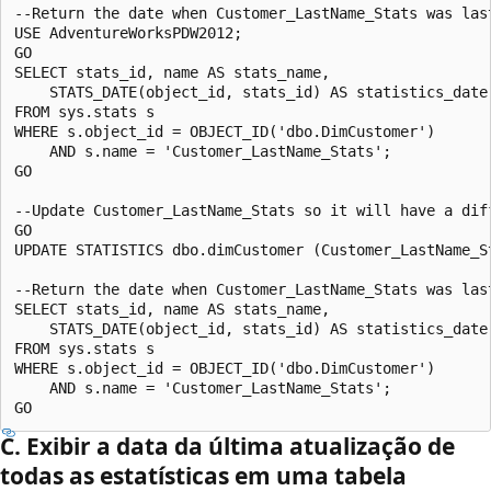
--Return the date when Customer_LastName_Stats was last
USE AdventureWorksPDW2012;  

GO  

SELECT stats_id, name AS stats_name,   

    STATS_DATE(object_id, stats_id) AS statistics_date 
FROM sys.stats s  

WHERE s.object_id = OBJECT_ID('dbo.DimCustomer')  

    AND s.name = 'Customer_LastName_Stats';  

GO  

--Update Customer_LastName_Stats so it will have a dif
GO  

UPDATE STATISTICS dbo.dimCustomer (Customer_LastName_St
--Return the date when Customer_LastName_Stats was last
SELECT stats_id, name AS stats_name,   

    STATS_DATE(object_id, stats_id) AS statistics_date 
FROM sys.stats s  

WHERE s.object_id = OBJECT_ID('dbo.DimCustomer')  

    AND s.name = 'Customer_LastName_Stats';  

C. Exibir a data da última atualização de
todas as estatísticas em uma tabela