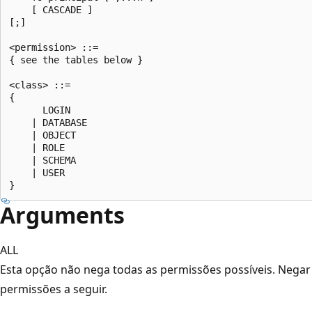
    [ CASCADE ]  

[;]  

<permission> ::=  

{ see the tables below }  

<class> ::=  

{  

      LOGIN  

    | DATABASE  

    | OBJECT  

    | ROLE  

    | SCHEMA  

    | USER  

Arguments
ALL
Esta opção não nega todas as permissões possíveis. Negar 
permissões a seguir.