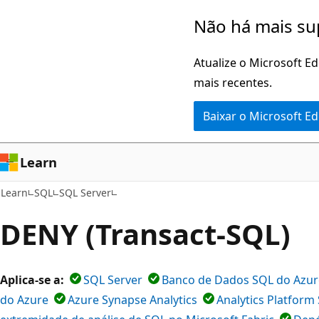
Pular
Não há mais su
para
o
Atualize o Microsoft E
conteúdo
mais recentes.
principal
Baixar o Microsoft E
Learn
Learn
SQL
SQL Server
DENY (Transact-SQL)
Aplica-se a:
SQL Server
Banco de Dados SQL do Azur
do Azure
Azure Synapse Analytics
Analytics Platform