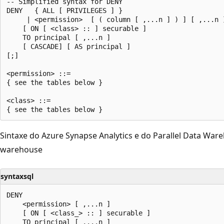
-- Simplified syntax for DENY  

DENY   { ALL [ PRIVILEGES ] } 

     | <permission>  [ ( column [ ,...n ] ) ] [ ,...n ]
    [ ON [ <class> :: ] securable ] 

    TO principal [ ,...n ]   

    [ CASCADE] [ AS principal ]  

[;]

<permission> ::=  

{ see the tables below }  

<class> ::=  

Sintaxe do Azure Synapse Analytics e do Parallel Data War
warehouse
syntaxsql
DENY   

    <permission> [ ,...n ]  

    [ ON [ <class_> :: ] securable ]   

    TO principal [ ,...n ]  
