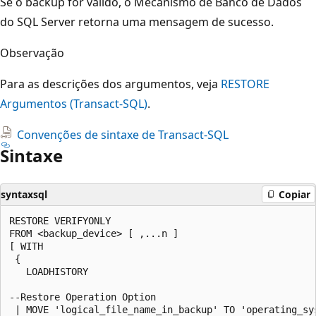
Se o backup for válido, o Mecanismo de Banco de Dados
do SQL Server retorna uma mensagem de sucesso.
Observação
Para as descrições dos argumentos, veja
RESTORE
Argumentos (Transact-SQL)
.
Convenções de sintaxe de Transact-SQL
Sintaxe
syntaxsql
Copiar
RESTORE VERIFYONLY  

FROM <backup_device> [ ,...n ]  

[ WITH    

 {  

   LOADHISTORY   

--Restore Operation Option  

 | MOVE 'logical_file_name_in_backup' TO 'operating_sys