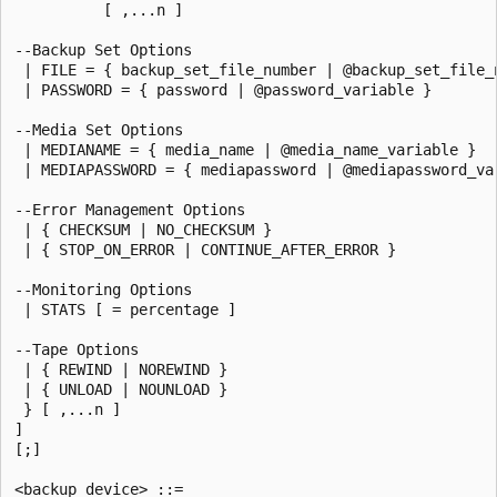
          [ ,...n ]   

--Backup Set Options  

 | FILE = { backup_set_file_number | @backup_set_file_n
 | PASSWORD = { password | @password_variable }   

--Media Set Options  

 | MEDIANAME = { media_name | @media_name_variable }   
 | MEDIAPASSWORD = { mediapassword | @mediapassword_var
--Error Management Options  

 | { CHECKSUM | NO_CHECKSUM }   

 | { STOP_ON_ERROR | CONTINUE_AFTER_ERROR }  

--Monitoring Options  

 | STATS [ = percentage ]   

--Tape Options  

 | { REWIND | NOREWIND }   

 | { UNLOAD | NOUNLOAD }    

 } [ ,...n ]  

]  

[;]  

<backup_device> ::=  
