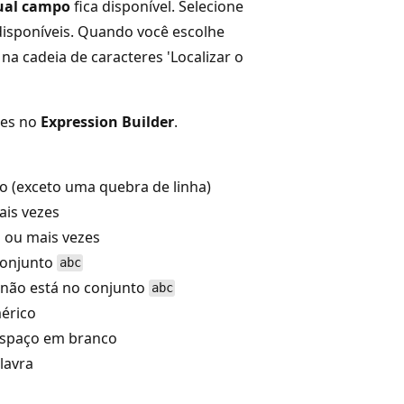
qual campo
fica disponível. Selecione
 disponíveis. Quando você escolhe
o na cadeia de caracteres 'Localizar o
res no
Expression Builder
.
o (exceto uma quebra de linha)
ais vezes
 ou mais vezes
conjunto
abc
 não está no conjunto
abc
érico
espaço em branco
lavra