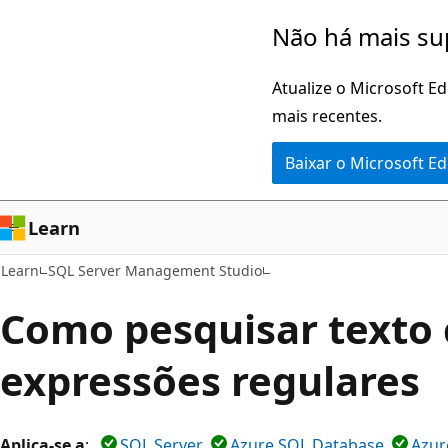
Pular
Não há mais su
para
o
Atualize o Microsoft E
conteúdo
mais recentes.
principal
Baixar o Microsoft E
Learn
Learn
SQL Server Management Studio
Como pesquisar texto
expressões regulares
Aplica-se a
:
SQL Server
Azure SQL Database
Azur