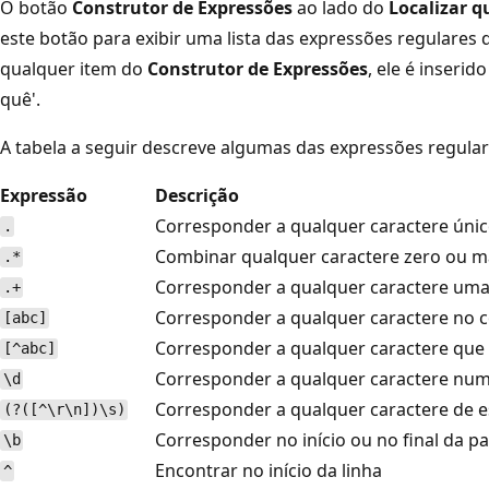
O botão
Construtor de Expressões
ao lado do
Localizar 
este botão para exibir uma lista das expressões regulares
qualquer item do
Construtor de Expressões
, ele é inserid
quê'.
A tabela a seguir descreve algumas das expressões regula
Expressão
Descrição
Corresponder a qualquer caractere únic
.
Combinar qualquer caractere zero ou m
.*
Corresponder a qualquer caractere uma
.+
Corresponder a qualquer caractere no 
[abc]
Corresponder a qualquer caractere que
[^abc]
Corresponder a qualquer caractere num
\d
Corresponder a qualquer caractere de 
(?([^\r\n])\s)
Corresponder no início ou no final da pa
\b
Encontrar no início da linha
^