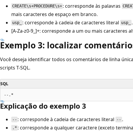
: corresponde às palavras
CREATE\s+PROCEDURE\s+
CREA
mais caracteres de espaço em branco.
: corresponde à cadeia de caracteres literal
.
usp_
usp_
[A-Za-z0-9_]+: corresponde a um ou mais caracteres a
Exemplo 3: localizar comentário
Você deseja identificar todos os comentários de linha ún
scripts T-SQL.
SQL
Explicação do exemplo 3
: corresponde à cadeia de caracteres literal
.
--
--
: corresponde a qualquer caractere (exceto termina
.*