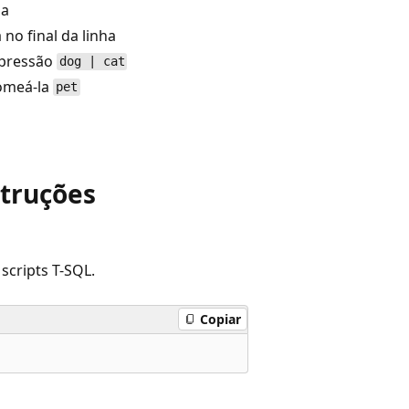
ha
no final da linha
xpressão
dog | cat
omeá-la
pet
struções
scripts T-SQL.
Copiar