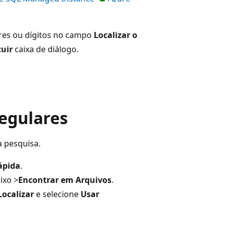
eres ou dígitos no campo
Localizar o
tuir
caixa de diálogo.
regulares
a pesquisa.
ápida
.
aixo
>
Encontrar em Arquivos
.
Localizar
e selecione
Usar