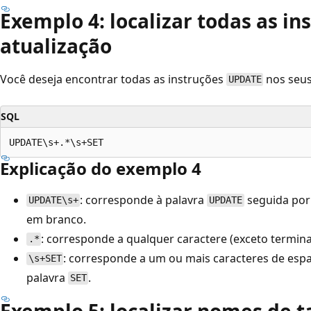
Exemplo 4: localizar todas as in
atualização
Você deseja encontrar todas as instruções
nos seus
UPDATE
SQL
Explicação do exemplo 4
: corresponde à palavra
seguida por
UPDATE\s+
UPDATE
em branco.
: corresponde a qualquer caractere (exceto termina
.*
: corresponde a um ou mais caracteres de esp
\s+SET
palavra
.
SET
Exemplo 5: localizar nomes de 