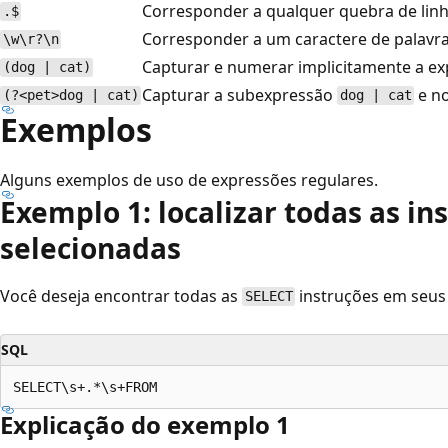
Corresponder a qualquer quebra de lin
.$
Corresponder a um caractere de palavra 
\w\r?\n
Capturar e numerar implicitamente a e
(dog | cat)
Capturar a subexpressão
e n
(?<pet>dog | cat)
dog | cat
Exemplos
Alguns exemplos de uso de expressões regulares.
Exemplo 1: localizar todas as in
selecionadas
Você deseja encontrar todas as
instruções em seus 
SELECT
SQL
Explicação do exemplo 1