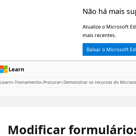
Pular
Não há mais su
para
o
Atualize o Microsoft E
conteúdo
mais recentes.
principal
Baixar o Microsoft E
Learn
Learn
Treinamento
Procurar
Demonstrar os recursos do Microso
Modificar formulário