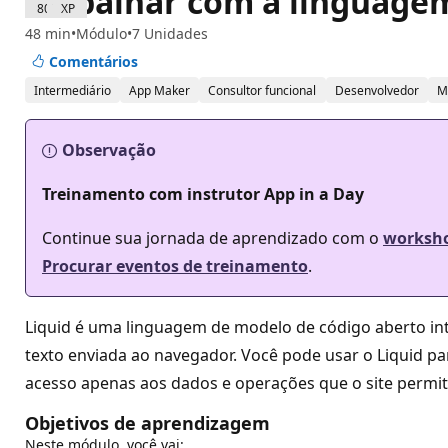
Trabalhar com a linguage
800 XP
48 min
Módulo
7 Unidades
Comentários
Intermediário
App Maker
Consultor funcional
Desenvolvedor
M
Observação
Treinamento com instrutor App in a Day
Continue sua jornada de aprendizado com o
worksho
Procurar eventos de treinamento
.
Liquid é uma linguagem de modelo de código aberto in
texto enviada ao navegador. Você pode usar o Liquid pa
acesso apenas aos dados e operações que o site permit
Objetivos de aprendizagem
Neste módulo, você vai: