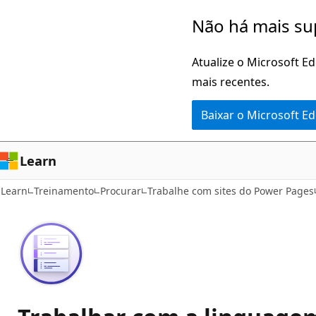
Pular
Não há mais su
para
o
Atualize o Microsoft E
conteúdo
mais recentes.
principal
Baixar o Microsoft E
Learn
Learn
Treinamento
Procurar
Trabalhe com sites do Power Pages