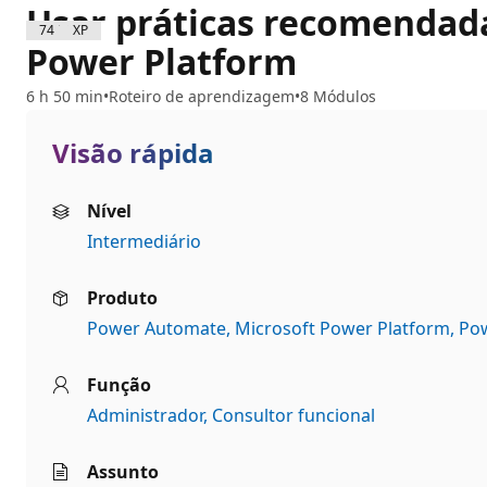
Usar práticas recomendada
7400 XP
Power Platform
6 h 50 min
Roteiro de aprendizagem
8 Módulos
Visão rápida
Nível
Intermediário
Produto
Power Automate
Microsoft Power Platform
Po
Função
Administrador
Consultor funcional
Assunto