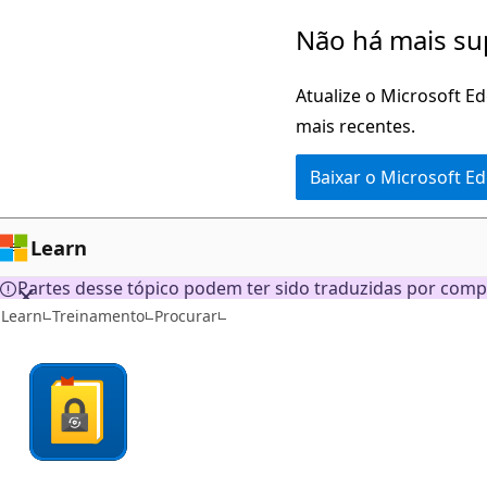
Pular
Não há mais su
para
o
Atualize o Microsoft E
conteúdo
mais recentes.
principal
Baixar o Microsoft E
Learn
Partes desse tópico podem ter sido traduzidas por comp
Learn
Treinamento
Procurar