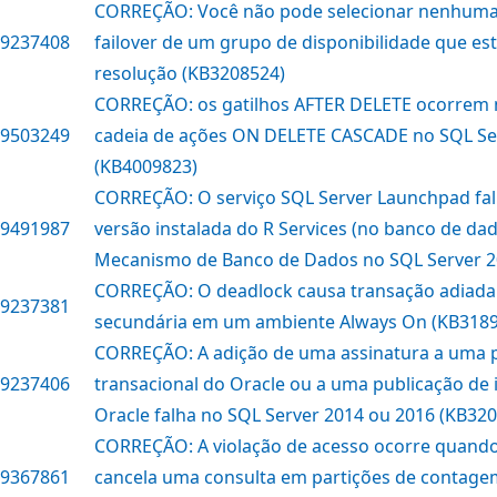
CORREÇÃO: Você não pode selecionar nenhuma r
9237408
failover de um grupo de disponibilidade que es
resolução (KB3208524)
CORREÇÃO: os gatilhos AFTER DELETE ocorrem 
9503249
cadeia de ações ON DELETE CASCADE no SQL Se
(KB4009823)
CORREÇÃO: O serviço SQL Server Launchpad falha
9491987
versão instalada do R Services (no banco de dad
Mecanismo de Banco de Dados no SQL Server 2
CORREÇÃO: O deadlock causa transação adiada 
9237381
secundária em um ambiente Always On (KB318
CORREÇÃO: A adição de uma assinatura a uma 
9237406
transacional do Oracle ou a uma publicação de
Oracle falha no SQL Server 2014 ou 2016 (KB32
CORREÇÃO: A violação de acesso ocorre quando
9367861
cancela uma consulta em partições de contagem