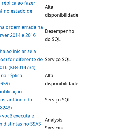
éplica ao fazer
Alta
tá no estado de
disponibilidade
na ordem errada na
Desempenho
rver 2014 e 2016
do SQL
 ao iniciar se a
os) for diferente do
Serviço SQL
016 (KB4014734)
na réplica
Alta
9959)
disponibilidade
publicação
 instantâneo do
Serviço SQL
08243)
 você executa e
Analysis
 distintas no SSAS
Services