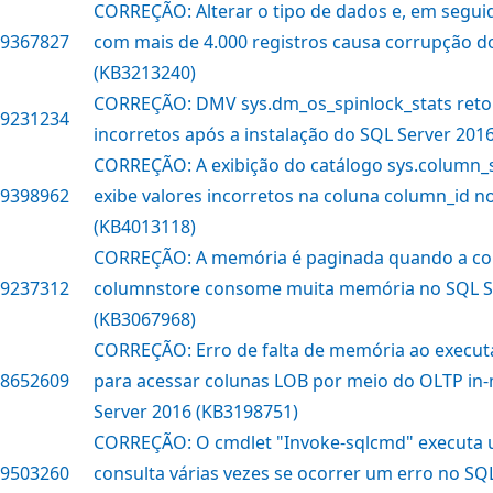
CORREÇÃO: Alterar o tipo de dados e, em seguida
9367827
com mais de 4.000 registros causa corrupção 
(KB3213240)
CORREÇÃO: DMV sys.dm_os_spinlock_stats reto
9231234
incorretos após a instalação do SQL Server 201
CORREÇÃO: A exibição do catálogo sys.column
9398962
exibe valores incorretos na coluna column_id n
(KB4013118)
CORREÇÃO: A memória é paginada quando a con
9237312
columnstore consome muita memória no SQL S
(KB3067968)
CORREÇÃO: Erro de falta de memória ao execut
8652609
para acessar colunas LOB por meio do OLTP i
Server 2016 (KB3198751)
CORREÇÃO: O cmdlet "Invoke-sqlcmd" executa 
9503260
consulta várias vezes se ocorrer um erro no SQ