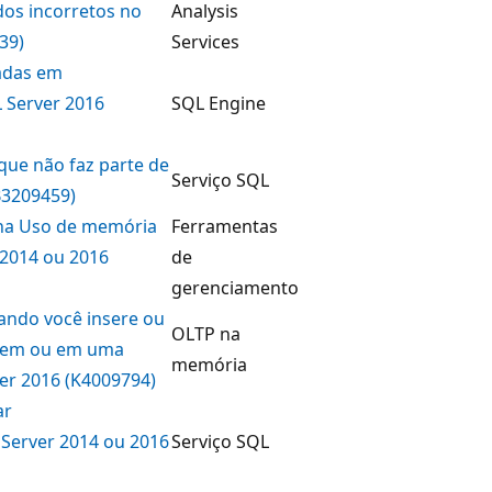
os incorretos no
Analysis
39)
Services
adas em
L Server 2016
SQL Engine
ue não faz parte de
Serviço SQL
B3209459)
na Uso de memória
Ferramentas
 2014 ou 2016
de
gerenciamento
ando você insere ou
OLTP na
s em ou em uma
memória
er 2016 (K4009794)
ar
 Server 2014 ou 2016
Serviço SQL