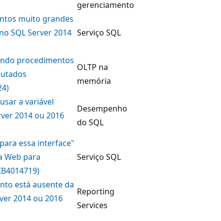
gerenciamento
entos muito grandes
no SQL Server 2014
Serviço SQL
ando procedimentos
OLTP na
cutados
memória
24)
sar a variável
Desempenho
rver 2014 ou 2016
do SQL
ara essa interface"
da Web para
Serviço SQL
KB4014719)
nto está ausente da
Reporting
ver 2014 ou 2016
Services