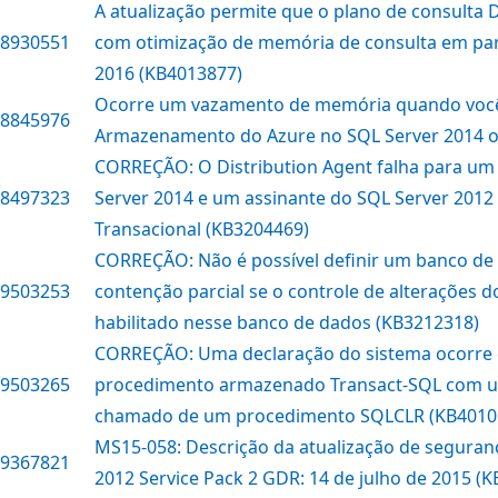
A atualização permite que o plano de consulta 
8930551
com otimização de memória de consulta em par
2016 (KB4013877)
Ocorre um vazamento de memória quando você
8845976
Armazenamento do Azure no SQL Server 2014 o
CORREÇÃO: O Distribution Agent falha para um
8497323
Server 2014 e um assinante do SQL Server 2012
Transacional (KB3204469)
CORREÇÃO: Não é possível definir um banco de
9503253
contenção parcial se o controle de alterações do
habilitado nesse banco de dados (KB3212318)
CORREÇÃO: Uma declaração do sistema ocorr
9503265
procedimento armazenado Transact-SQL com 
chamado de um procedimento SQLCLR (KB4010
MS15-058: Descrição da atualização de seguran
9367821
2012 Service Pack 2 GDR: 14 de julho de 2015 (