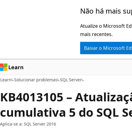
Pular
Não há mais su
para
o
Atualize o Microsoft E
conteúdo
mais recentes.
principal
Baixar o Microsoft E
Learn
Learn
Solucionar problemas
SQL Server
KB4013105 – Atualizaç
cumulativa 5 do SQL S
Aplica-se a: SQL Server 2016