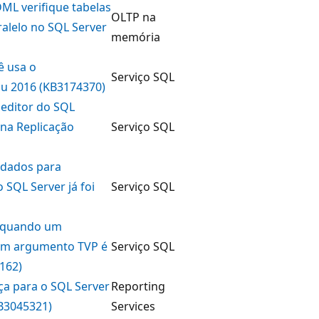
DML verifique tabelas
OLTP na
alelo no SQL Server
memória
 usa o
Serviço SQL
u 2016 (KB3174370)
 editor do SQL
 na Replicação
Serviço SQL
 dados para
 SQL Server já foi
Serviço SQL
e quando um
um argumento TVP é
Serviço SQL
162)
ça para o SQL Server
Reporting
KB3045321)
Services