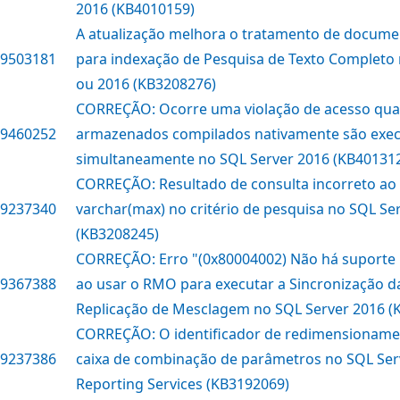
2016 (KB4010159)
A atualização melhora o tratamento de docum
9503181
para indexação de Pesquisa de Texto Completo 
ou 2016 (KB3208276)
CORREÇÃO: Ocorre uma violação de acesso qu
9460252
armazenados compilados nativamente são exe
simultaneamente no SQL Server 2016 (KB40131
CORREÇÃO: Resultado de consulta incorreto ao u
9237340
varchar(max) no critério de pesquisa no SQL Se
(KB3208245)
CORREÇÃO: Erro "(0x80004002) Não há suporte p
9367388
ao usar o RMO para executar a Sincronização 
Replicação de Mesclagem no SQL Server 2016 (
CORREÇÃO: O identificador de redimensioname
9237386
caixa de combinação de parâmetros no SQL Ser
Reporting Services (KB3192069)