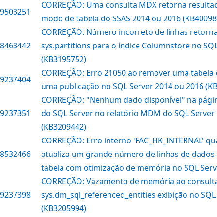
CORREÇÃO: Uma consulta MDX retorna resultad
9503251
modo de tabela do SSAS 2014 ou 2016 (KB40098
CORREÇÃO: Número incorreto de linhas retorn
8463442
sys.partitions para o índice Columnstore no SQ
(KB3195752)
CORREÇÃO: Erro 21050 ao remover uma tabela q
9237404
uma publicação no SQL Server 2014 ou 2016 (K
CORREÇÃO: "Nenhum dado disponível" na pági
9237351
do SQL Server no relatório MDM do SQL Server
(KB3209442)
CORREÇÃO: Erro interno 'FAC_HK_INTERNAL' qu
8532466
atualiza um grande número de linhas de dado
tabela com otimização de memória no SQL Serv
CORREÇÃO: Vazamento de memória ao consult
9237398
sys.dm_sql_referenced_entities exibição no SQL
(KB3205994)