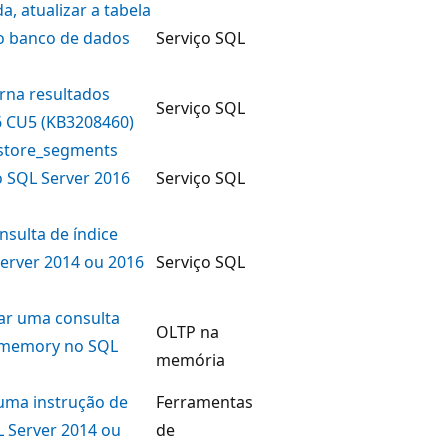
, atualizar a tabela
do banco de dados
Serviço SQL
rna resultados
Serviço SQL
6 CU5 (KB3208460)
_store_segments
o SQL Server 2016
Serviço SQL
sulta de índice
erver 2014 ou 2016
Serviço SQL
ar uma consulta
OLTP na
n-memory no SQL
memória
uma instrução de
Ferramentas
L Server 2014 ou
de