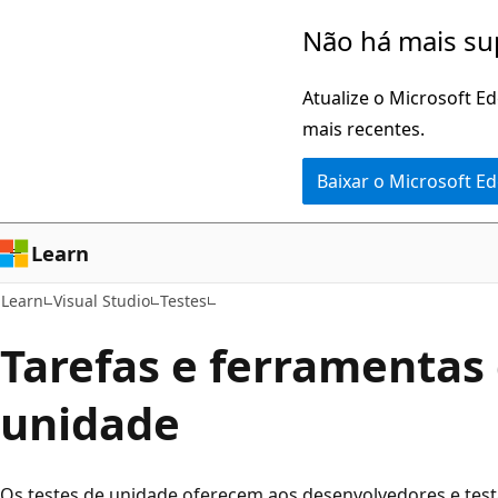
Pular
Não há mais su
para
o
Atualize o Microsoft E
conteúdo
mais recentes.
principal
Baixar o Microsoft E
Learn
Learn
Visual Studio
Testes
Tarefas e ferramentas 
unidade
Os testes de unidade oferecem aos desenvolvedores e tes