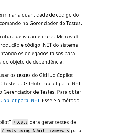
erminar a quantidade de código do
 comando no Gerenciador de Testes.
rutura de isolamento do Microsoft
produção e código .NET do sistema
ntando os delegados falsos para
a do objeto de dependência.
 usar os testes do GitHub Copilot
O teste do GitHub Copilot para .NET
o Gerenciador de Testes. Para obter
 Copilot para .NET
. Esse é o método
pilot"
para gerar testes de
/tests
r
para
/tests using NUnit Framework