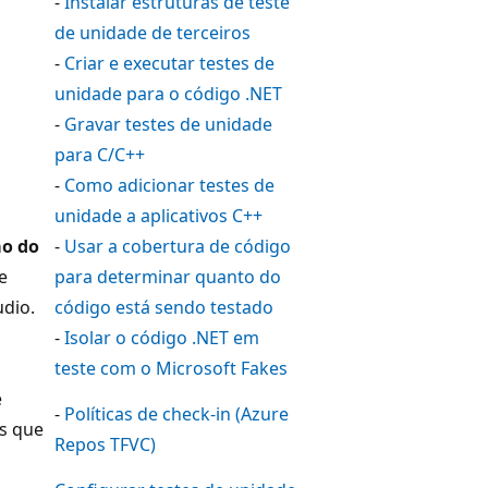
-
Instalar estruturas de teste
de unidade de terceiros
-
Criar e executar testes de
unidade para o código .NET
-
Gravar testes de unidade
para C/C++
-
Como adicionar testes de
unidade a aplicativos C++
ão do
-
Usar a cobertura de código
e
para determinar quanto do
udio.
código está sendo testado
-
Isolar o código .NET em
teste com o Microsoft Fakes
e
-
Políticas de check-in (Azure
s que
Repos TFVC)