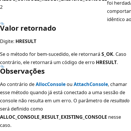
foi herdad
2
comportam
idêntico a
Valor retornado
Digite:
HRESULT
Se o método for bem-sucedido, ele retornará
S_OK
. Caso
contrário, ele retornará um código de erro
HRESULT
.
Observações
Ao contrário de
AllocConsole
ou
AttachConsole
, chamar
esse método quando já está conectado a uma sessão de
console não resulta em um erro. O parâmetro de
resultado
será definido como
ALLOC_CONSOLE_RESULT_EXISTING_CONSOLE
nesse
caso.