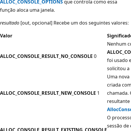
ALLOC_CONSOLE_OPTIONS
que controla como essa
função aloca uma janela.
resultado
[out, opcional] Recebe um dos seguintes valores:
Valor
Significad
Nenhum con
ALLOC_C
ALLOC_CONSOLE_RESULT_NO_CONSOLE
0
foi usado 
solicitou a
Uma nova s
criada com
ALLOC_CONSOLE_RESULT_NEW_CONSOLE
1
chamada.
resultante 
AllocCons
O process
sessão de 
ALLOC_CONSOLE_RESULT_EXISTING_CONSOLE