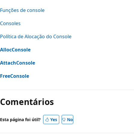
Funções de console
Consoles
Política de Alocação do Console
AllocConsole
AttachConsole
FreeConsole
Modo
de
Comentários
leitura
desativado
Esta página foi útil?
Yes
No