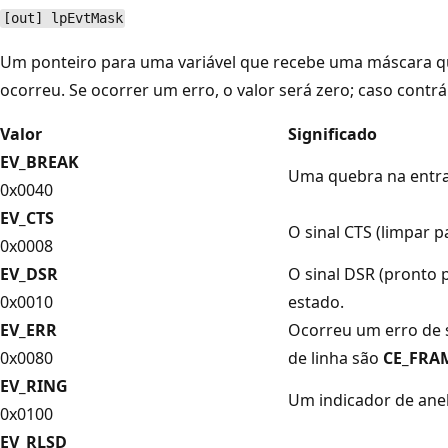
[out] lpEvtMask
Um ponteiro para uma variável que recebe uma máscara qu
ocorreu. Se ocorrer um erro, o valor será zero; caso contrár
Valor
Significado
EV_BREAK
Uma quebra na entra
0x0040
EV_CTS
O sinal CTS (limpar p
0x0008
EV_DSR
O sinal DSR (pronto 
0x0010
estado.
EV_ERR
Ocorreu um erro de s
0x0080
de linha são
CE_FRA
EV_RING
Um indicador de anel
0x0100
EV_RLSD