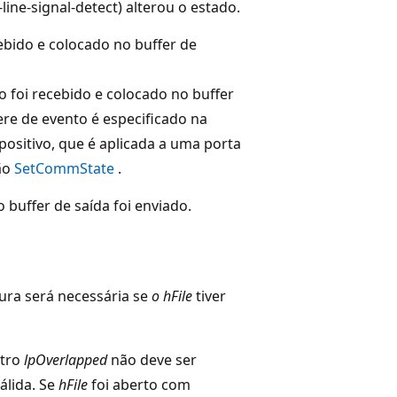
-line-signal-detect) alterou o estado.
ebido e colocado no buffer de
o foi recebido e colocado no buffer
ere de evento é especificado na
positivo, que é aplicada a uma porta
ão
SetCommState
.
 buffer de saída foi enviado.
tura será necessária se
o hFile
tiver
etro
lpOverlapped
não deve ser
álida. Se
hFile
foi aberto com