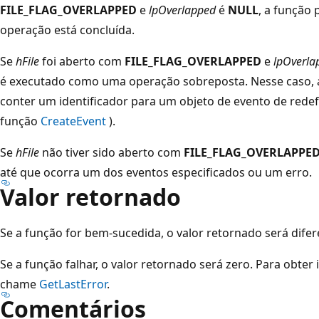
FILE_FLAG_OVERLAPPED
e
lpOverlapped
é
NULL
, a função
operação está concluída.
Se
hFile
foi aberto com
FILE_FLAG_OVERLAPPED
e
lpOverla
é executado como uma operação sobreposta. Nesse caso, 
conter um identificador para um objeto de evento de rede
função
CreateEvent
).
Se
hFile
não tiver sido aberto com
FILE_FLAG_OVERLAPPE
até que ocorra um dos eventos especificados ou um erro.
Valor retornado
Se a função for bem-sucedida, o valor retornado será difer
Se a função falhar, o valor retornado será zero. Para obte
chame
GetLastError
.
Comentários