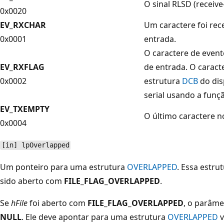
O sinal RLSD (receive
0x0020
EV_RXCHAR
Um caractere foi rec
0x0001
entrada.
O caractere de event
EV_RXFLAG
de entrada. O caract
0x0002
estrutura
DCB
do dis
serial usando a funç
EV_TXEMPTY
O último caractere no
0x0004
[in] lpOverlapped
Um ponteiro para uma estrutura
OVERLAPPED
. Essa estru
sido aberto com
FILE_FLAG_OVERLAPPED
.
Se
hFile
foi aberto com
FILE_FLAG_OVERLAPPED
, o parâm
NULL
. Ele deve apontar para uma estrutura
OVERLAPPED
v