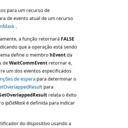
os para um recurso de
ara de evento atual de um recurso
mMask
.
tamente, a função retornará
FALSE
indicando que a operação está sendo
stema define o membro
hEvent
da
s de
WaitCommEvent
retornar e,
rre um dos eventos especificados
unções de espera
para determinar o
etOverlappedResult
para
GetOverlappedResult
relata o êxito
tro
lpEvtMask
é definida para indicar
tificador do dispositivo usando a