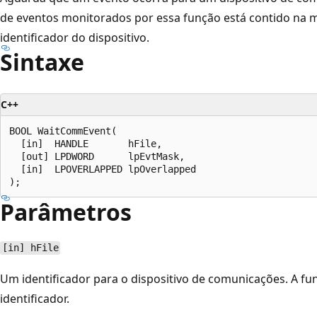
de eventos monitorados por essa função está contido na 
identificador do dispositivo.
Sintaxe
C++
BOOL WaitCommEvent(

  [in]  HANDLE       hFile,

  [out] LPDWORD      lpEvtMask,

  [in]  LPOVERLAPPED lpOverlapped

Parâmetros
[in] hFile
Um identificador para o dispositivo de comunicações. A f
identificador.