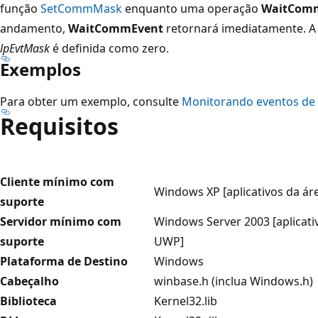
função
SetCommMask
enquanto uma operação
WaitCom
andamento,
WaitCommEvent
retornará imediatamente. A
lpEvtMask
é definida como zero.
Exemplos
Para obter um exemplo, consulte
Monitorando eventos de
Requisitos
Cliente mínimo com
Windows XP [aplicativos da ár
suporte
Servidor mínimo com
Windows Server 2003 [aplicativ
suporte
UWP]
Plataforma de Destino
Windows
Cabeçalho
winbase.h (inclua Windows.h)
Biblioteca
Kernel32.lib