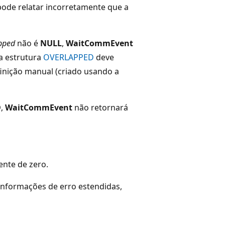
 pode relatar incorretamente que a
pped
não é
NULL
,
WaitCommEvent
a estrutura
OVERLAPPED
deve
finição manual (criado usando a
D
,
WaitCommEvent
não retornará
ente de zero.
r informações de erro estendidas,