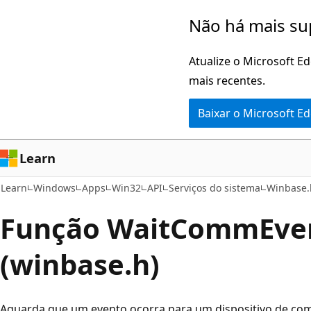
Pular
Não há mais su
para
o
Atualize o Microsoft E
conteúdo
mais recentes.
principal
Baixar o Microsoft E
Learn
Learn
Windows
Apps
Win32
API
Serviços do sistema
Winbase.
Função WaitCommEve
(winbase.h)
Aguarda que um evento ocorra para um dispositivo de com