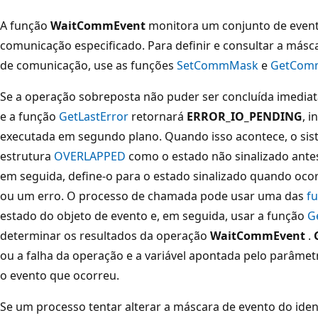
A função
WaitCommEvent
monitora um conjunto de event
comunicação especificado. Para definir e consultar a másc
de comunicação, use as funções
SetCommMask
e
GetCom
Se a operação sobreposta não puder ser concluída imedia
e a função
GetLastError
retornará
ERROR_IO_PENDING
, 
executada em segundo plano. Quando isso acontece, o si
estrutura
OVERLAPPED
como o estado não sinalizado ante
em seguida, define-o para o estado sinalizado quando oco
ou um erro. O processo de chamada pode usar uma das
f
estado do objeto de evento e, em seguida, usar a função
G
determinar os resultados da operação
WaitCommEvent
.
ou a falha da operação e a variável apontada pelo parâme
o evento que ocorreu.
Se um processo tentar alterar a máscara de evento do iden