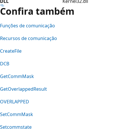
DLL
Kernel32.dll
Confira também
Funções de comunicação
Recursos de comunicação
CreateFile
DCB
GetCommMask
GetOverlappedResult
OVERLAPPED
SetCommMask
Setcommstate