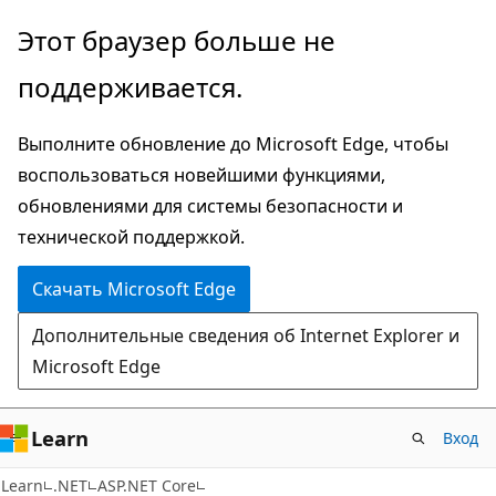
Пропустить
Этот браузер больше не
и
поддерживается.
перейти
к
Выполните обновление до Microsoft Edge, чтобы
основному
воспользоваться новейшими функциями,
содержимому
обновлениями для системы безопасности и
технической поддержкой.
Скачать Microsoft Edge
Дополнительные сведения об Internet Explorer и
Microsoft Edge
Learn
Вход
Learn
.NET
ASP.NET Core