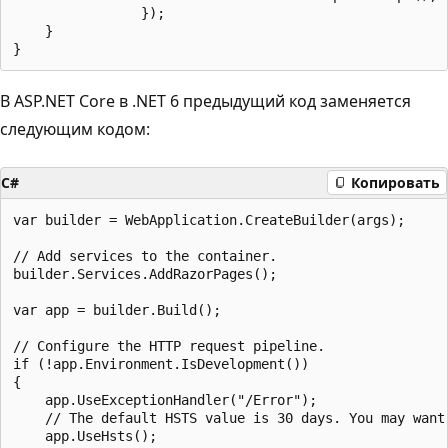
                });

    }

В ASP.NET Core в .NET 6 предыдущий код заменяется
следующим кодом:
C#
Копировать
var builder = WebApplication.CreateBuilder(args);

// Add services to the container.

builder.Services.AddRazorPages();

var app = builder.Build();

// Configure the HTTP request pipeline.

if (!app.Environment.IsDevelopment())

{

    app.UseExceptionHandler("/Error");

    // The default HSTS value is 30 days. You may want
    app.UseHsts();
