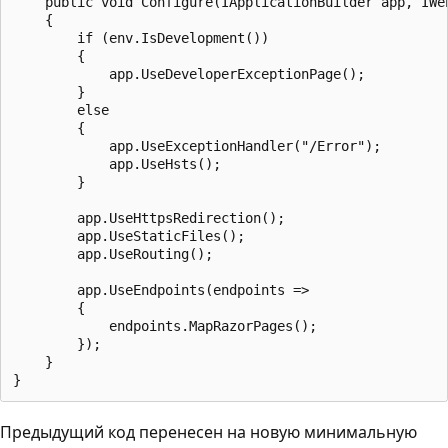
    public void Configure(IApplicationBuilder app, IWeb
    {

        if (env.IsDevelopment())

        {

            app.UseDeveloperExceptionPage();

        }

        else

        {

            app.UseExceptionHandler("/Error");

            app.UseHsts();

        }

        app.UseHttpsRedirection();

        app.UseStaticFiles();

        app.UseRouting();

        app.UseEndpoints(endpoints =>

        {

            endpoints.MapRazorPages();

        });

    }

Предыдущий код перенесен на новую минимальную