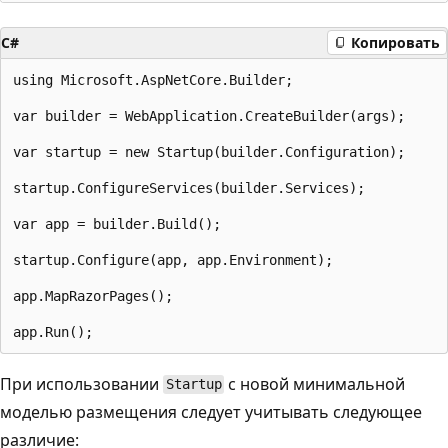
C#
Копировать
using Microsoft.AspNetCore.Builder;

var builder = WebApplication.CreateBuilder(args);

var startup = new Startup(builder.Configuration);

startup.ConfigureServices(builder.Services);

var app = builder.Build();

startup.Configure(app, app.Environment);

app.MapRazorPages();

При использовании
с новой минимальной
Startup
моделью размещения следует учитывать следующее
различие: