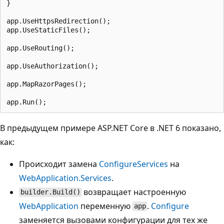
}

app.UseHttpsRedirection();

app.UseStaticFiles();

app.UseRouting();

app.UseAuthorization();

app.MapRazorPages();

В предыдущем примере ASP.NET Core в .NET 6 показано,
как:
Происходит замена
ConfigureServices
на
WebApplication.Services
.
возвращает настроенную
builder.Build()
WebApplication
переменную
.
Configure
app
заменяется вызовами конфигурации для тех же