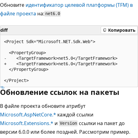
Обновите
идентификатор целевой платформы (TFM) в
файле проекта
на:
net6.0
diff
Копировать
<Project Sdk="Microsoft.NET.Sdk.Web">

  <PropertyGroup>

-    <TargetFramework>net5.0</TargetFramework>

+    <TargetFramework>net6.0</TargetFramework>

  </PropertyGroup>

Обновление ссылок на пакеты
В файле проекта обновите атрибут
Microsoft.AspNetCore.*
каждой ссылки
Microsoft.Extensions.*
и
ссылки на пакет до
Version
версии 6.0.0 или более поздней. Рассмотрим пример.