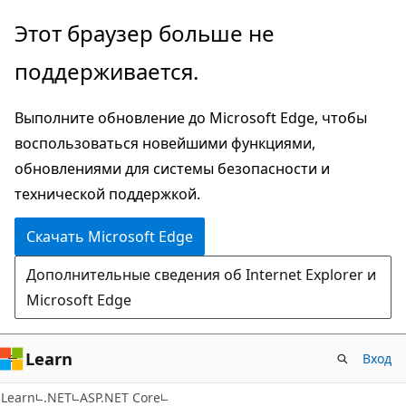
Пропустить
Этот браузер больше не
и
поддерживается.
перейти
к
Выполните обновление до Microsoft Edge, чтобы
основному
воспользоваться новейшими функциями,
содержимому
обновлениями для системы безопасности и
технической поддержкой.
Скачать Microsoft Edge
Дополнительные сведения об Internet Explorer и
Microsoft Edge
Learn
Вход
Learn
.NET
ASP.NET Core