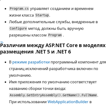
управляет созданием и временем
Program.cs
жизни класса
.
Startup
Любые дополнительные службы, внедренные в
метод, должны быть вручную
Configure
разрешены классом
.
Program
Различия между ASP.NET Core в моделях
размещения .NET 5 и .NET 6
В
режиме разработки
программный компонент для
страниц исключений разработчика включен по
умолчанию.
Имя приложения по умолчанию соответствует
названию сборки точки входа:
.
Assembly.GetEntryAssembly().GetName().FullName
При использовании
WebApplicationBuilder
в