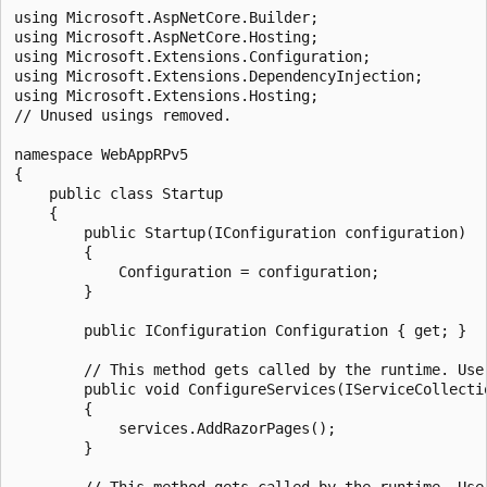
using Microsoft.AspNetCore.Builder;

using Microsoft.AspNetCore.Hosting;

using Microsoft.Extensions.Configuration;

using Microsoft.Extensions.DependencyInjection;

using Microsoft.Extensions.Hosting;

// Unused usings removed.

namespace WebAppRPv5

{

    public class Startup

    {

        public Startup(IConfiguration configuration)

        {

            Configuration = configuration;

        }

        public IConfiguration Configuration { get; }

        // This method gets called by the runtime. Use
        public void ConfigureServices(IServiceCollectio
        {

            services.AddRazorPages();

        }

        // This method gets called by the runtime. Use