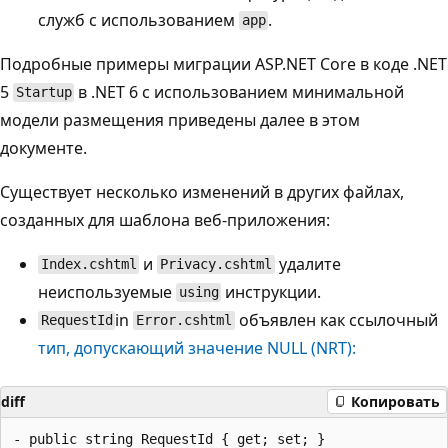
служб с использованием
.
app
Подробные примеры миграции ASP.NET Core в коде .NET
5
в .NET 6 с использованием минимальной
Startup
модели размещения приведены далее в этом
документе.
Существует несколько изменений в других файлах,
созданных для шаблона веб-приложения:
и
удалите
Index.cshtml
Privacy.cshtml
неиспользуемые
инструкции.
using
in
объявлен как ссылочный
RequestId
Error.cshtml
тип, допускающий значение NULL (NRT):
diff
Копировать
- public string RequestId { get; set; }
