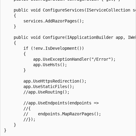
    public void ConfigureServices(IServiceCollection se
    {

        services.AddRazorPages();

    }

    public void Configure(IApplicationBuilder app, IWeb
    {

        if (!env.IsDevelopment())

        {

            app.UseExceptionHandler("/Error");

            app.UseHsts();

        }

        app.UseHttpsRedirection();

        app.UseStaticFiles();

        //app.UseRouting();

        //app.UseEndpoints(endpoints =>

        //{

        //    endpoints.MapRazorPages();

        //});

    }
