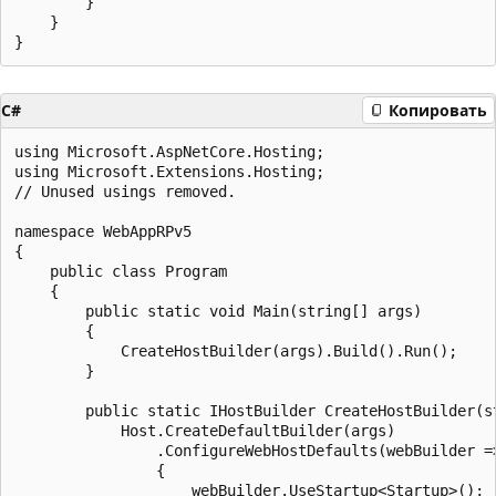
        }

    }

C#
Копировать
using Microsoft.AspNetCore.Hosting;

using Microsoft.Extensions.Hosting;

// Unused usings removed.

namespace WebAppRPv5

{

    public class Program

    {

        public static void Main(string[] args)

        {

            CreateHostBuilder(args).Build().Run();

        }

        public static IHostBuilder CreateHostBuilder(st
            Host.CreateDefaultBuilder(args)

                .ConfigureWebHostDefaults(webBuilder =>
                {

                    webBuilder.UseStartup<Startup>();
