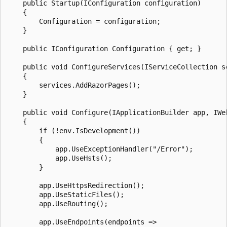
    public Startup(IConfiguration configuration)

    {

        Configuration = configuration;

    }

    public IConfiguration Configuration { get; }

    public void ConfigureServices(IServiceCollection se
    {

        services.AddRazorPages();

    }

    public void Configure(IApplicationBuilder app, IWeb
    {

        if (!env.IsDevelopment())

        {

            app.UseExceptionHandler("/Error");

            app.UseHsts();

        }

        app.UseHttpsRedirection();

        app.UseStaticFiles();

        app.UseRouting();

        app.UseEndpoints(endpoints =>
