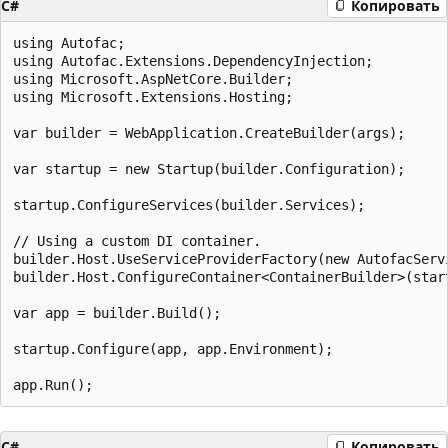
C#
Копировать
using Autofac;

using Autofac.Extensions.DependencyInjection;

using Microsoft.AspNetCore.Builder;

using Microsoft.Extensions.Hosting;

var builder = WebApplication.CreateBuilder(args);

var startup = new Startup(builder.Configuration);

startup.ConfigureServices(builder.Services);

// Using a custom DI container.

builder.Host.UseServiceProviderFactory(new AutofacServi
builder.Host.ConfigureContainer<ContainerBuilder>(start
var app = builder.Build();

startup.Configure(app, app.Environment);

C#
Копировать