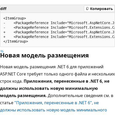
diff
Копировать
<ItemGroup>

-    <PackageReference Include="Microsoft.AspNetCore.Js
-    <PackageReference Include="Microsoft.Extensions.C
+    <PackageReference Include="Microsoft.AspNetCore.Js
+    <PackageReference Include="Microsoft.Extensions.C
Новая модель размещения
Новая модель размещения .NET 6 для приложений
ASP.NET Core требует только одного файла и нескольких
строк кода.
Приложения, перенесенные в .NET 6, не
должны использовать новую минимальную
модель размещения.
Дополнительные сведения см. в
статье
"Приложения, перенесенные в .NET 6", не
должны использовать новую модель минимального