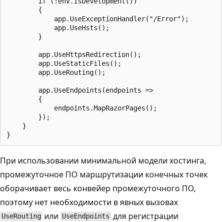
        if (!env.IsDevelopment())

        {

            app.UseExceptionHandler("/Error");

            app.UseHsts();

        }

        app.UseHttpsRedirection();

        app.UseStaticFiles();

        app.UseRouting();

        app.UseEndpoints(endpoints =>

        {

            endpoints.MapRazorPages();

        });

    }

При использовании минимальной модели хостинга,
промежуточное ПО маршрутизации конечных точек
оборачивает весь конвейер промежуточного ПО,
поэтому нет необходимости в явных вызовах
или
для регистрации
UseRouting
UseEndpoints