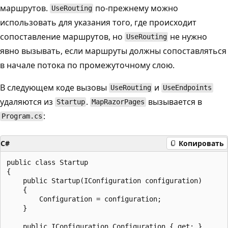
маршрутов.
по-прежнему можно
UseRouting
использовать для указания того, где происходит
сопоставление маршрутов, но
не нужно
UseRouting
явно вызывать, если маршруты должны сопоставляться
в начале потока по промежуточному слою.
В следующем коде вызовы
и
UseRouting
UseEndpoints
удаляются из
.
вызывается в
Startup
MapRazorPages
:
Program.cs
C#
Копировать
public class Startup

{

    public Startup(IConfiguration configuration)

    {

        Configuration = configuration;

    }

    public IConfiguration Configuration { get; }
