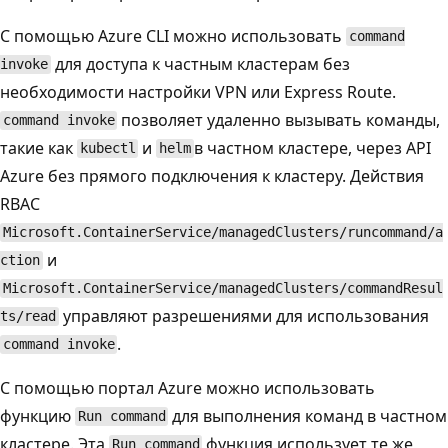
С помощью Azure CLI можно использовать
command
для доступа к частным кластерам без
invoke
необходимости настройки VPN или Express Route.
позволяет удаленно вызывать команды,
command invoke
такие как
и
в частном кластере, через API
kubectl
helm
Azure без прямого подключения к кластеру. Действия
RBAC
Microsoft.ContainerService/managedClusters/runcommand/a
и
ction
Microsoft.ContainerService/managedClusters/commandResul
управляют разрешениями для использования
ts/read
.
command invoke
С помощью портал Azure можно использовать
функцию
для выполнения команд в частном
Run command
кластере. Эта
функция использует те же
Run command