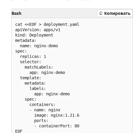
Bash
Копировать
cat <<EOF > deployment.yaml

apiVersion: apps/v1

kind: Deployment

metadata:

  name: nginx-demo

spec:

  replicas: 1

  selector:

    matchLabels:

      app: nginx-demo

  template:

    metadata:

      labels:

        app: nginx-demo

    spec:

      containers:

      - name: nginx

        image: nginx:1.21.6

        ports:

        - containerPort: 80
