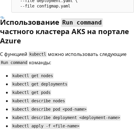
  --file deployment.yaml \

Использование
Run command
частного кластера AKS на портале
Azure
С функцией
можно использовать следующие
kubectl
команды:
Run command
kubectl get nodes
kubectl get deployments
kubectl get pods
kubectl describe nodes
kubectl describe pod <pod-name>
kubectl describe deployment <deployment-name>
kubectl apply -f <file-name>