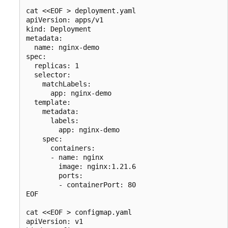
cat <<EOF > deployment.yaml

apiVersion: apps/v1

kind: Deployment

metadata:

  name: nginx-demo

spec:

  replicas: 1

  selector:

    matchLabels:

      app: nginx-demo

  template:

    metadata:

      labels:

        app: nginx-demo

    spec:

      containers:

      - name: nginx

        image: nginx:1.21.6

        ports:

        - containerPort: 80

EOF

cat <<EOF > configmap.yaml

apiVersion: v1
