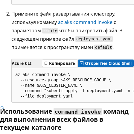
Примените файл развертывания к кластеру,
используя команду
az aks command invoke
с
параметром
чтобы прикрепить файл. В
--file
следующем примере файл
deployment.yaml
применяется к пространству имен
.
default
Azure CLI
Копировать
Открытие Cloud Shell
az aks command invoke \

  --resource-group $AKS_RESOURCE_GROUP \

  --name $AKS_CLUSTER_NAME \

  --command "kubectl apply -f deployment.yaml -n d
Использование
команд
command invoke
для выполнения всех файлов в
текущем каталоге