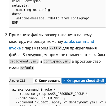
kind: ConfigMap

metadata:

  name: nginx-config

data:

  welcome-message: "Hello from configmap"

Примените файлы развертывания к вашему
кластеру, используя команду
az aks command
invoke
с параметром
для прикрепления
--file
файла. В следующем примере применяются файлы
и
в пространство
deployment.yaml
configmap.yaml
имен
.
default
Azure CLI
Копировать
Открытие Cloud Shell
az aks command invoke \

  --resource-group $AKS_RESOURCE_GROUP \

  --name $AKS_CLUSTER_NAME \

  --command "kubectl apply -f deployment.yaml -f c