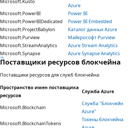
Microsoft.Kusto
Azure
Microsoft.PowerBI
Power BI
Microsoft.PowerBIDedicated
Power BI Embedded
Microsoft.ProjectBabylon
Каталог данных Azure
Microsoft.Purview
Майкрософт Purview
Microsoft.StreamAnalytics
Azure Stream Analytics
Microsoft.Synapse
Azure Synapse Analytics
Поставщики ресурсов блокчейна
Поставщики ресурсов для служб блокчейна:
Пространство имен поставщика
Служба Azure
ресурсов
Служба "Блокчейн
Microsoft.Blockchain
Azure"
Токены блокчейна
Microsoft.BlockchainTokens
Azure