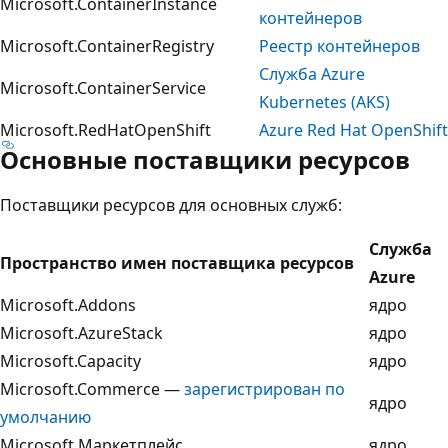
Microsoft.ContainerInstance
контейнеров
Microsoft.ContainerRegistry
Реестр контейнеров
Служба Azure
Microsoft.ContainerService
Kubernetes (AKS)
Microsoft.RedHatOpenShift
Azure Red Hat OpenShift
Основные поставщики ресурсов
Поставщики ресурсов для основных служб:
Служба
Пространство имен поставщика ресурсов
Azure
Microsoft.Addons
ядро
Microsoft.AzureStack
ядро
Microsoft.Capacity
ядро
Microsoft.Commerce —
зарегистрирован по
ядро
умолчанию
Microsoft.Маркетплейс
ядро