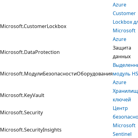
Azure
Customer
Lockbox д
Microsoft.CustomerLockbox
Microsoft
Azure
Защита
Microsoft.DataProtection
данных
Выделенн
Microsoft.МодулиБезопасностиОборудования
модуль H
Azure
Хранилищ
Microsoft.KeyVault
ключей
Центр
Microsoft.Security
безопасн
Microsoft
Microsoft.SecurityInsights
Sentinel