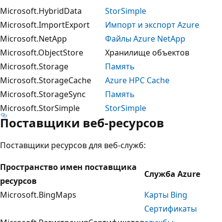
Microsoft.HybridData
StorSimple
Microsoft.ImportExport
Импорт и экспорт Azure
Microsoft.NetApp
Файлы Azure NetApp
Microsoft.ObjectStore
Хранилище объектов
Microsoft.Storage
Память
Microsoft.StorageCache
Azure HPC Cache
Microsoft.StorageSync
Память
Microsoft.StorSimple
StorSimple
Поставщики веб-ресурсов
Поставщики ресурсов для веб-служб:
Пространство имен поставщика
Служба Azure
ресурсов
Microsoft.BingMaps
Карты Bing
Сертификаты