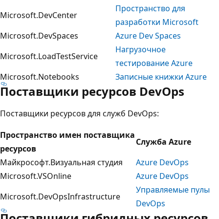
Пространство для
Microsoft.DevCenter
разработки Microsoft
Microsoft.DevSpaces
Azure Dev Spaces
Нагрузочное
Microsoft.LoadTestService
тестирование Azure
Microsoft.Notebooks
Записные книжки Azure
Поставщики ресурсов DevOps
Поставщики ресурсов для служб DevOps:
Пространство имен поставщика
Служба Azure
ресурсов
Майкрософт.Визуальная студия
Azure DevOps
Microsoft.VSOnline
Azure DevOps
Управляемые пулы
Microsoft.DevOpsInfrastructure
DevOps
Поставщики гибридных ресурсов