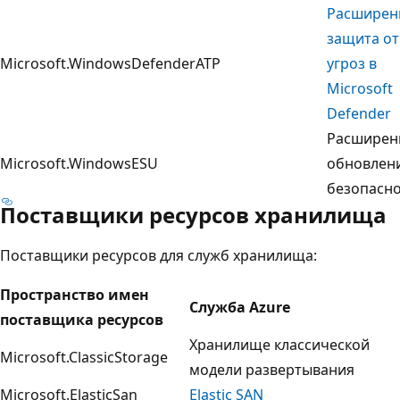
Расширен
защита от
Microsoft.WindowsDefenderATP
угроз в
Microsoft
Defender
Расширен
Microsoft.WindowsESU
обновлен
безопасн
Поставщики ресурсов хранилища
Поставщики ресурсов для служб хранилища:
Пространство имен
Служба Azure
поставщика ресурсов
Хранилище классической
Microsoft.ClassicStorage
модели развертывания
Microsoft.ElasticSan
Elastic SAN