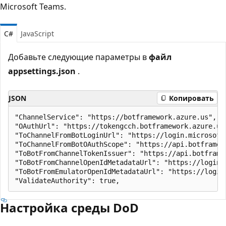
Microsoft Teams.
C#
JavaScript
Добавьте следующие параметры в
файл
appsettings.json
.
JSON
Копировать
"ChannelService": "https://botframework.azure.us", 

"OAuthUrl": "https://tokengcch.botframework.azure.us/
"ToChannelFromBotLoginUrl": "https://login.microsoft
"ToChannelFromBotOAuthScope": "https://api.botframewo
"ToBotFromChannelTokenIssuer": "https://api.botframew
"ToBotFromChannelOpenIdMetadataUrl": "https://login.
"ToBotFromEmulatorOpenIdMetadataUrl": "https://login
Настройка среды DoD