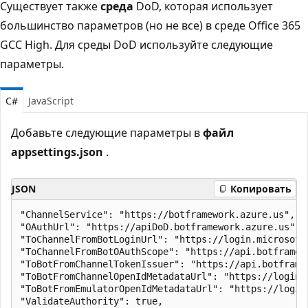
Существует также
среда
DoD, которая использует
большинство параметров (но не все) в среде Office 365
GCC High. Для среды DoD используйте следующие
параметры.
C#
JavaScript
Добавьте следующие параметры в
файл
appsettings.json
.
JSON
Копировать
"ChannelService": "https://botframework.azure.us", 

"OAuthUrl": "https://apiDoD.botframework.azure.us", 

"ToChannelFromBotLoginUrl": "https://login.microsoft
"ToChannelFromBotOAuthScope": "https://api.botframewo
"ToBotFromChannelTokenIssuer": "https://api.botframew
"ToBotFromChannelOpenIdMetadataUrl": "https://login.
"ToBotFromEmulatorOpenIdMetadataUrl": "https://login