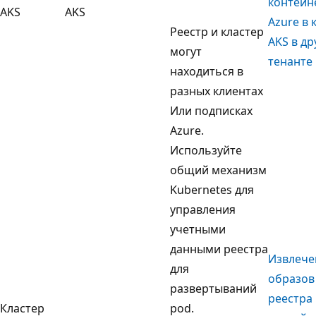
контейн
AKS
AKS
Azure в 
Реестр и кластер
AKS в др
могут
тенанте
находиться в
разных клиентах
Или подписках
Azure.
Используйте
общий механизм
Kubernetes для
управления
учетными
данными реестра
Извлече
для
образов
развертываний
реестра
Кластер
pod.