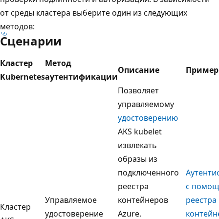
от среды кластера выберите один из следующих
методов:
Сценарии
Кластер
Метод
Описание
Пример
Kubernetes
аутентификации
Позволяет
управляемому
удостоверению
AKS kubelet
извлекать
образы из
подключенного
Аутенти
реестра
с помо
Управляемое
контейнеров
реестра
Кластер
удостоверение
Azure.
контейн