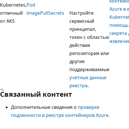
контейн
Kubernetes,
Pod
Azure в 
отличный
imagePullSecrets
Настройте
Kubernet
от AKS
сервисный
помощ
принципал,
секрета 
токен с областью
извлече
действия
репозитория или
другие
поддерживаемые
учетные данные
реестра
.
Связанный контент
Дополнительные сведения о
проверке
подлинности в реестре контейнеров Azure
.