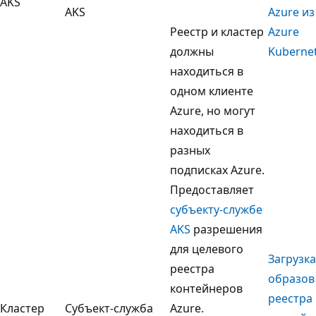
AKS
AKS
Azure и
Реестр и кластер
Azure
должны
Kuberne
находиться в
одном клиенте
Azure, но могут
находиться в
разных
подписках Azure.
Предоставляет
субъекту-службе
AKS
разрешения
для целевого
Загрузка
реестра
образов
контейнеров
реестра
Кластер
Субъект-служба
Azure.