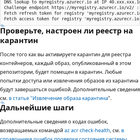
DNS lookup to myregistry.azurecr.io at IP 40.xxx.xxx.16
Challenge endpoint https://myregistry.azurecr.io/v2/ : 
Fetch refresh token for registry 'myregistry.azurecr.io
Проверьте, настроен ли реестр на
карантин
После того как вы активируете карантин для реестра
контейнеров, каждый образ, опубликованный в этом
репозитории, будет помещен в карантин. Любые
попытки доступа или извлечения образов из карантина
будут завершаться ошибкой. Дополнительные сведения
см.
в статье "Извлечение образа карантина
".
Дальнейшие шаги
Дополнительные сведения о кодах ошибок,
возвращаемых командой
az acr check-health
, см.
в
справочнике ошибок проверки состояния системы
.