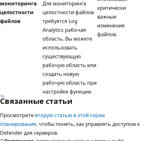
мониторинга
Для мониторинга
критически
целостности
целостности файлов
важные
файлов
требуется Log
изменения
Analytics рабочая
файлов.
область. Вы можете
использовать
существующую
рабочую область или
создать новую
рабочую область при
настройке функции.
Связанные статьи
Просмотрите
вторую статью в этой серии
планирования
, чтобы понять, как управлять доступом к
Defender для серверов.
Примечание.
Автор создал эту статью с помощью ИИ.