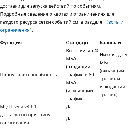
доставки для запуска действий по событиям.
Подробные сведения о квотах и ограничениях для
каждого ресурса сетки событий см. в разделе
"Квоты и
ограничения
".
Функция
Стандарт
Базовый
Высокий, до 40
Низкая, до 5
МБ/с
МБ/с
(входящий
(входящий
Пропускная способность
трафик) и 80
трафик и
МБ/с
исходящий
(исходящий
трафик)
трафик)
MQTT v5 и v3.1.1
Да
доставка по принципу
Да
вытягивания