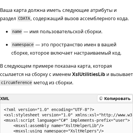
Ваша карта должна иметь следующие атрибуты и
раздел
, содержащий вызов ассемблерного кода.
CDATA
— имя пользовательской сборки.
name
— это пространство имен в вашей
namespace
сборке, которое включает настраиваемый код.
В следующем примере показана карта, которая
ссылается на сборку с именем
XslUtilitiesLib
и вызывает
метод из сборки.
circumference
XML
Копировать
<?xml version="1.0" encoding="UTF-8"?>

<xsl:stylesheet version="1.0" xmlns:xsl="http://www.w3
<msxsl:script language="C#" implements-prefix="user">

    <msxsl:assembly name="XsltHelperLib"/>

    <msxsl:using namespace="XsltHelpers"/>
