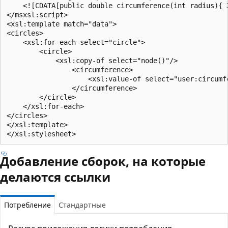
    <![CDATA[public double circumference(int radius){ 
</msxsl:script>

<xsl:template match="data">

<circles>

    <xsl:for-each select="circle">

        <circle>

            <xsl:copy-of select="node()"/>

                <circumference>

                    <xsl:value-of select="user:circumfe
                </circumference>

        </circle>

    </xsl:for-each>

</circles>

</xsl:template>

Добавление сборок, на которые
делаются ссылки
Потребление
Стандартные