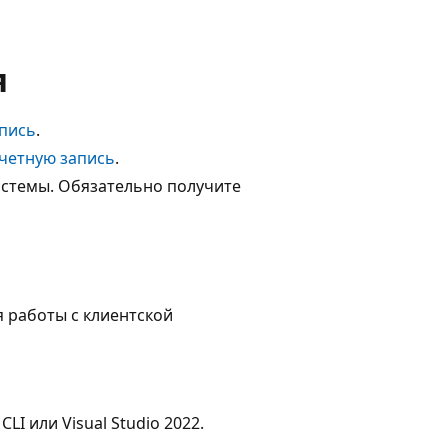
я
апись
.
учетную запись
.
стемы. Обязательно получите
я работы с клиентской
I или Visual Studio 2022.