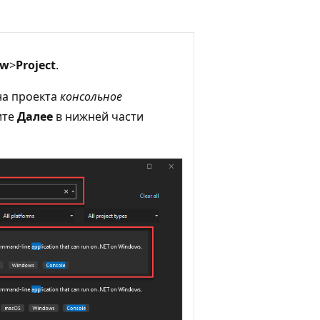
ew
>
Project
.
на проекта
консольное
ите
Далее
в нижней части