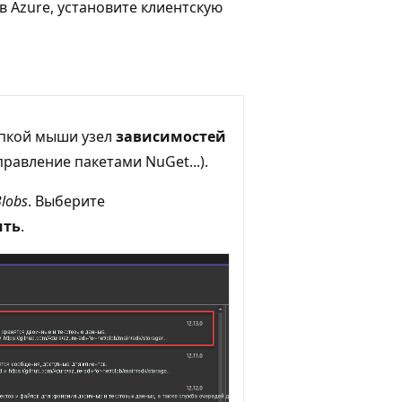
 Azure, установите клиентскую
пкой мыши узел
зависимостей
равление пакетами NuGet...).
Blobs
. Выберите
ить
.