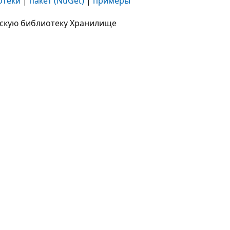
отеки
|
пакет (NuGet)
|
примеры
нтскую библиотеку Хранилище