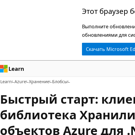
Пропустить
Этот браузер 
и
перейти
Выполните обновлени
к
обновлениями для си
основному
Скачать Microsoft E
содержимому
Learn
Learn
Azure
Хранение
Блобсы
Быстрый старт: клие
библиотека Хранили
объектов Azure для .