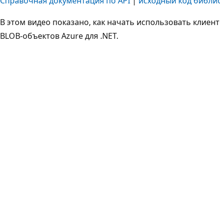
Справочная документация по API
|
исходный код библи
В этом видео показано, как начать использовать клие
BLOB-объектов Azure для .NET.