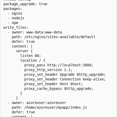
package_upgrade: true

packages:

  - nginx

  - nodejs

  - npm

write_files:

  - owner: www-data:www-data

    path: /etc/nginx/sites-available/default

    defer: true

    content: |

      server {

        listen 80;

        location / {

          proxy_pass http://localhost:3000;

          proxy_http_version 1.1;

          proxy_set_header Upgrade $http_upgrade;

          proxy_set_header Connection keep-alive;

          proxy_set_header Host $host;

          proxy_cache_bypass $http_upgrade;

        }

      }

  - owner: azureuser:azureuser

    path: /home/azureuser/myapp/index.js

    defer: true

    content: |
