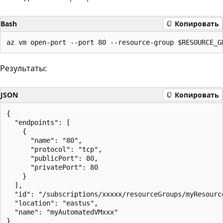
Bash
Копировать
Результаты:
JSON
Копировать
{

  "endpoints": [

    {

      "name": "80",

      "protocol": "tcp",

      "publicPort": 80,

      "privatePort": 80

    }

  ],

  "id": "/subscriptions/xxxxx/resourceGroups/myResourc
  "location": "eastus",

  "name": "myAutomatedVMxxx"
