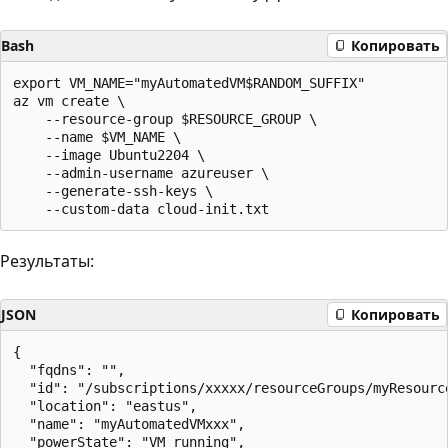
Bash
Копировать
export VM_NAME="myAutomatedVM$RANDOM_SUFFIX"

az vm create \

    --resource-group $RESOURCE_GROUP \

    --name $VM_NAME \

    --image Ubuntu2204 \

    --admin-username azureuser \

    --generate-ssh-keys \

Результаты:
JSON
Копировать
{

  "fqdns": "",

  "id": "/subscriptions/xxxxx/resourceGroups/myResourc
  "location": "eastus",

  "name": "myAutomatedVMxxx",

  "powerState": "VM running",
