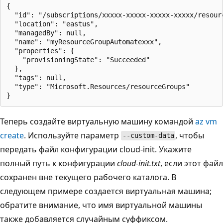
{

  "id": "/subscriptions/xxxxx-xxxxx-xxxxx-xxxxx/resour
  "location": "eastus",

  "managedBy": null,

  "name": "myResourceGroupAutomatexxx",

  "properties": {

    "provisioningState": "Succeeded"

  },

  "tags": null,

  "type": "Microsoft.Resources/resourceGroups"

Теперь создайте виртуальную машину командой
az vm
create
. Используйте параметр
, чтобы
--custom-data
передать файл конфигурации cloud-init. Укажите
полный путь к конфигурации
cloud-init.txt
, если этот файл
сохранен вне текущего рабочего каталога. В
следующем примере создается виртуальная машина;
обратите внимание, что имя виртуальной машины
также добавляется случайным суффиксом.