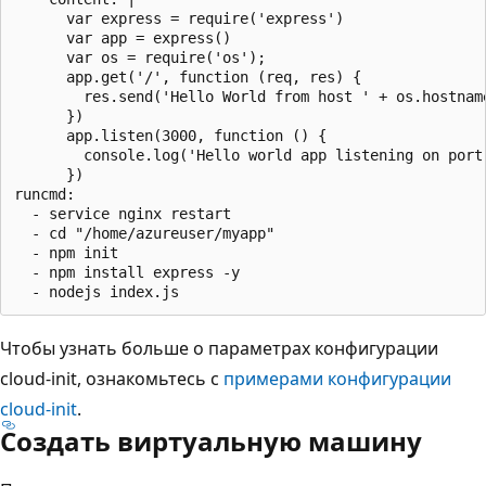
      var express = require('express')

      var app = express()

      var os = require('os');

      app.get('/', function (req, res) {

        res.send('Hello World from host ' + os.hostname
      })

      app.listen(3000, function () {

        console.log('Hello world app listening on port 
      })

runcmd:

  - service nginx restart

  - cd "/home/azureuser/myapp"

  - npm init

  - npm install express -y

Чтобы узнать больше о параметрах конфигурации
cloud-init, ознакомьтесь с
примерами конфигурации
cloud-init
.
Создать виртуальную машину