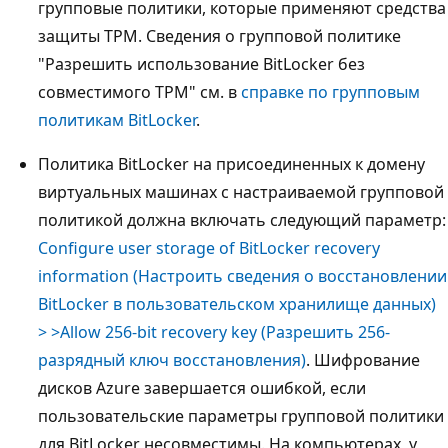
групповые политики, которые применяют средства
защиты TPM. Сведения о групповой политике
"Разрешить использование BitLocker без
совместимого TPM" см. в
справке по групповым
политикам BitLocker
.
Политика BitLocker на присоединенных к домену
виртуальных машинах с настраиваемой групповой
политикой должна включать следующий параметр:
Configure user storage of BitLocker recovery
information (Настроить сведения о восстановлении
BitLocker в пользовательском хранилище данных)
> >Allow 256-bit recovery key (Разрешить 256-
разрядный ключ восстановления)
. Шифрование
дисков Azure завершается ошибкой, если
пользовательские параметры групповой политики
для BitLocker несовместимы. На компьютерах, у