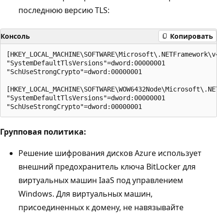
последнюю версию TLS:
Консоль
Копировать
[HKEY_LOCAL_MACHINE\SOFTWARE\Microsoft\.NETFramework\v4
"SystemDefaultTlsVersions"=dword:00000001

"SchUseStrongCrypto"=dword:00000001

[HKEY_LOCAL_MACHINE\SOFTWARE\WOW6432Node\Microsoft\.NET
"SystemDefaultTlsVersions"=dword:00000001

Групповая политика:
Решение шифрования дисков Azure использует
внешний предохранитель ключа BitLocker для
виртуальных машин IaaS под управлением
Windows. Для виртуальных машин,
присоединенных к домену, не навязывайте