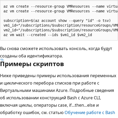
az vm create --resource-group VMResources --name virtu
az vm create --resource-group VMResources --name virtu
subscription=$(az account show --query "id" -o tsv)

vm1_id="/subscriptions/$subscription/resourceGroups/VM
vm2_id="/subscriptions/$subscription/resourceGroups/VM
Вы снова сможете использовать консоль, когда будут
созданы оба идентификатора.
Примеры скриптов
Ниже приведены примеры использования переменных
и циклического перебора списков при работе с
Виртуальными машинами Azure. Подробные сведения
об использовании конструкций Bash с Azure CLI,
включая циклы, операторы case, if...then...else и
обработку ошибок, см. статью
Обучение работе с Bash