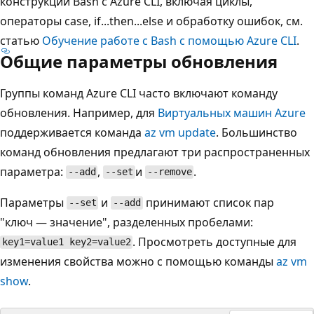
конструкций Bash с Azure CLI, включая циклы,
операторы case, if...then...else и обработку ошибок, см.
статью
Обучение работе с Bash с помощью Azure CLI
.
Общие параметры обновления
Группы команд Azure CLI часто включают команду
обновления. Например, для
Виртуальных машин Azure
поддерживается команда
az vm update
. Большинство
команд обновления предлагают три распространенных
параметра:
,
и
.
--add
--set
--remove
Параметры
и
принимают список пар
--set
--add
"ключ — значение", разделенных пробелами:
. Просмотреть доступные для
key1=value1 key2=value2
изменения свойства можно с помощью команды
az vm
show
.