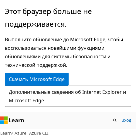
Пропустить
Этот браузер больше не
и
поддерживается.
перейти
к
Выполните обновление до Microsoft Edge, чтобы
основному
воспользоваться новейшими функциями,
содержимому
обновлениями для системы безопасности и
технической поддержкой.
Скачать Microsoft Edge
Дополнительные сведения об Internet Explorer и
Microsoft Edge
Learn
Вход
Learn
Azure
Azure CLI