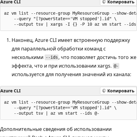
Azure CLI
Копировать
az vm list --resource-group MyResourceGroup --show-deta
    --query "[?powerState=='VM stopped'].id" \

Наконец, Azure CLI имеет встроенную поддержку
для параллельной обработки команд с
несколькими
, что позволяет достичь того же
--ids
эффекта, что и при использовании xargs.
@-
используется для получения значений из канала:
Azure CLI
Копировать
az vm list --resource-group MyResourceGroup --show-deta
    --query "[?powerState=='VM stopped'].id" \

Дополнительные сведения об использовании