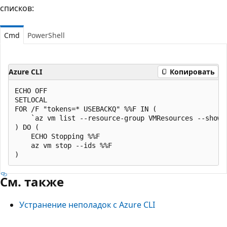
списков:
Cmd
PowerShell
Azure CLI
Копировать
ECHO OFF

SETLOCAL

FOR /F "tokens=* USEBACKQ" %%F IN (

    `az vm list --resource-group VMResources --show-
) DO (

    ECHO Stopping %%F

    az vm stop --ids %%F

См. также
Устранение неполадок с Azure CLI