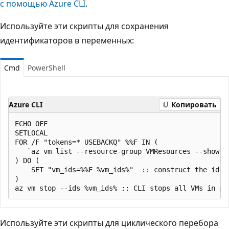
с помощью Azure CLI
.
Используйте эти скрипты для сохранения
идентификаторов в переменных:
Cmd
PowerShell
Azure CLI
Копировать
ECHO OFF

SETLOCAL

FOR /F "tokens=* USEBACKQ" %%F IN (

   `az vm list --resource-group VMResources --show-d
) DO (

    SET "vm_ids=%%F %vm_ids%"  :: construct the id li
)

Используйте эти скрипты для циклического перебора