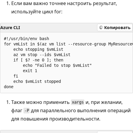
Если вам важно точнее настроить результат,
используйте цикл for:
Azure CLI
Копировать
#!/usr/bin/env bash

for vmList in $(az vm list --resource-group MyResource
    echo stopping $vmList

    az vm stop --ids $vmList

    if [ $? -ne 0 ]; then

        echo "Failed to stop $vmList"

        exit 1

    fi

    echo $vmList stopped

Также можно применить
и, при желании,
xargs
флаг
для параллельного выполнения операций
-P
для повышения производительности.