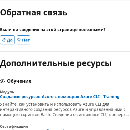
Обратная связь
Были ли сведения на этой странице полезными?
Да
Нет
Дополнительные ресурсы
Обучение
Модуль
Создание ресурсов Azure с помощью Azure CLI - Training
Узнайте, как установить и использовать Azure CLI для
интерактивного создания ресурсов Azure и управления ими с
помощью скриптов Bash. Сведения о синтаксисе CLI, проверке
подлинности, управлении ресурсами и устранении неполадок
для эффективной облачной автоматизации.
Сертификация