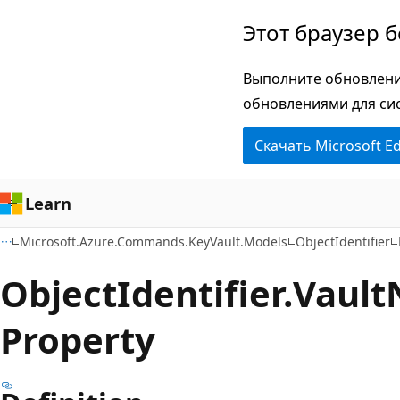
Пропустить
Переход
Этот браузер 
и
к
перейти
навигации
Выполните обновлени
к
на
обновлениями для си
основному
странице
Скачать Microsoft E
содержимому
Learn
Microsoft.Azure.Commands.KeyVault.Models
ObjectIdentifier
Object
Identifier.
Vault
Property