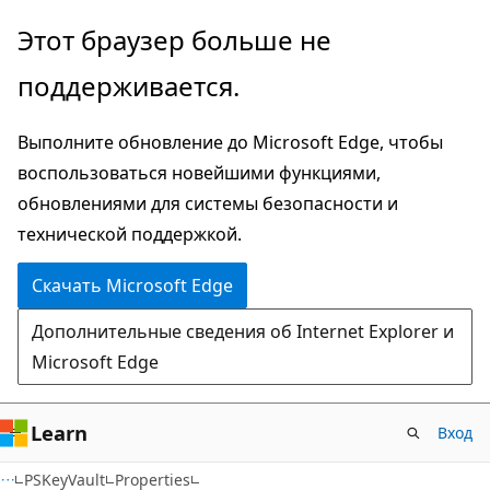
Пропустить
Переход
Этот браузер больше не
и
к
поддерживается.
перейти
навигации
к
на
Выполните обновление до Microsoft Edge, чтобы
основному
странице
воспользоваться новейшими функциями,
содержимому
обновлениями для системы безопасности и
технической поддержкой.
Скачать Microsoft Edge
Дополнительные сведения об Internet Explorer и
Microsoft Edge
Learn
Вход
C#
PSKeyVault
Properties