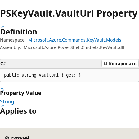
PSKey
Vault.
Vault
Uri Property
Definition
Namespace:
Microsoft.Azure.Commands.KeyVault.Models
Assembly:
Microsoft.Azure.PowerShell.Cmdlets.KeyVault.dll
C#
Копировать
public string VaultUri { get; }
Property Value
String
Applies to
Русский