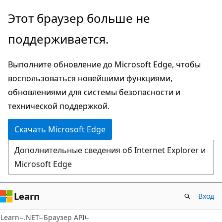
Пропустить
Переход
Этот браузер больше не
и
к
поддерживается.
перейти
навигации
к
на
Выполните обновление до Microsoft Edge, чтобы
основному
странице
воспользоваться новейшими функциями,
содержимому
обновлениями для системы безопасности и
технической поддержкой.
Скачать Microsoft Edge
Дополнительные сведения об Internet Explorer и
Microsoft Edge
Learn
Вход
Learn
.NET
Браузер API