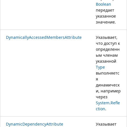
Boolean
передает
указанное
значение.
DynamicallyAccessedMembersAttribute
Указывает,
что доступ к
определенн
ым членам
указанной
Type
выполняетс
я
динамическ
и, например
через
System.Refle
ction
.
DynamicDependencyAttribute
Указывает