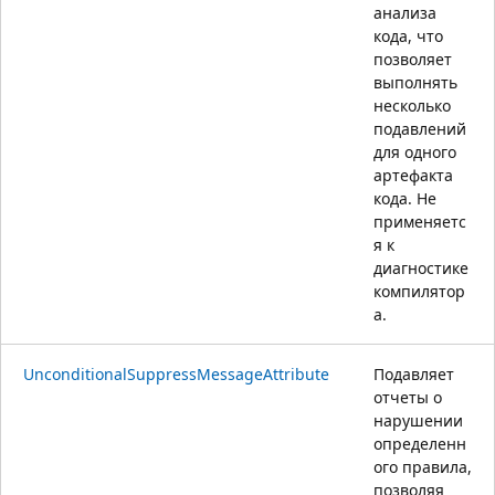
анализа
кода, что
позволяет
выполнять
несколько
подавлений
для одного
артефакта
кода. Не
применяетс
я к
диагностике
компилятор
а.
UnconditionalSuppressMessageAttribute
Подавляет
отчеты о
нарушении
определенн
ого правила,
позволяя