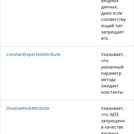
входных
данных,
даже если
соответству
ющий тип
запрещает
его.
ConstantExpectedAttribute
Указывает,
что
указанный
параметр
метода
ожидает
константы.
DisallowNullAttribute
Указывает,
что
null
запрещено
в качестве
входных