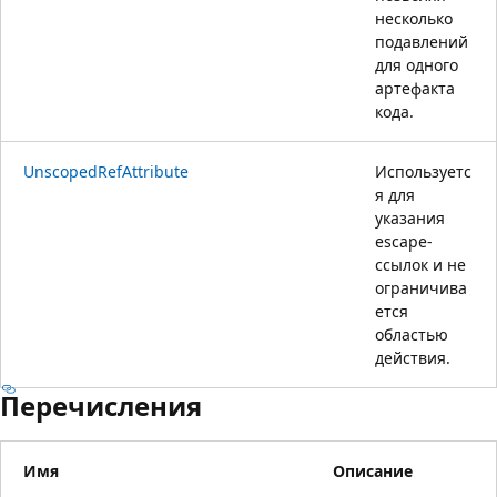
несколько
подавлений
для одного
артефакта
кода.
UnscopedRefAttribute
Используетс
я для
указания
escape-
ссылок и не
ограничива
ется
областью
действия.
Перечисления
Имя
Описание