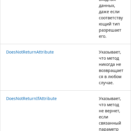
данных,
даже если
соответству
ющий тип
разрешает
его.
DoesNotReturnAttribute
Указывает,
что метод
никогда не
возвращает
ся в любом
случае.
DoesNotReturnIfAttribute
Указывает,
что метод
не вернет,
если
связанный
параметр