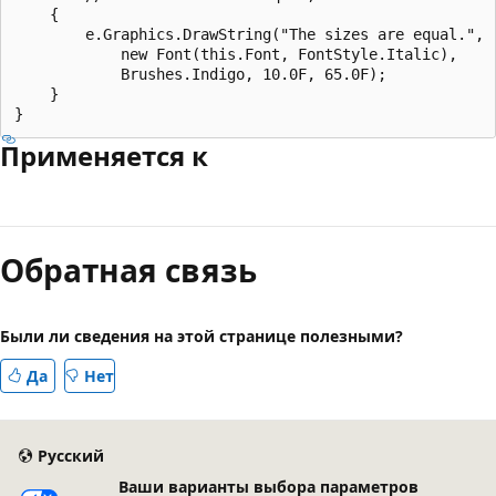
    {

        e.Graphics.DrawString("The sizes are equal.", 

            new Font(this.Font, FontStyle.Italic), 

            Brushes.Indigo, 10.0F, 65.0F);

    }

Применяется к
Режим
чтения
Обратная связь
выключен
Были ли сведения на этой странице полезными?
Да
Нет
Русский
Ваши варианты выбора параметров