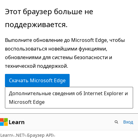
Пропустить
Переход
Этот браузер больше не
и
к
поддерживается.
перейти
навигации
к
на
Выполните обновление до Microsoft Edge, чтобы
основному
странице
воспользоваться новейшими функциями,
содержимому
обновлениями для системы безопасности и
технической поддержкой.
Скачать Microsoft Edge
Дополнительные сведения об Internet Explorer и
Microsoft Edge
Learn
Вход
C#
Learn
.NET
Браузер API