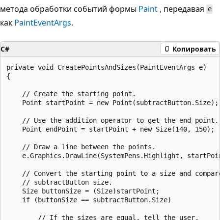
метода обработки событий формы
Paint
, передавая
e
как
PaintEventArgs
.
C#
Копировать
private void CreatePointsAndSizes(PaintEventArgs e)

{

    // Create the starting point.

    Point startPoint = new Point(subtractButton.Size);

    // Use the addition operator to get the end point.

    Point endPoint = startPoint + new Size(140, 150);

    // Draw a line between the points.

    e.Graphics.DrawLine(SystemPens.Highlight, startPoin
    // Convert the starting point to a size and compare
    // subtractButton size.  

    Size buttonSize = (Size)startPoint;

    if (buttonSize == subtractButton.Size)

        // If the sizes are equal, tell the user.
