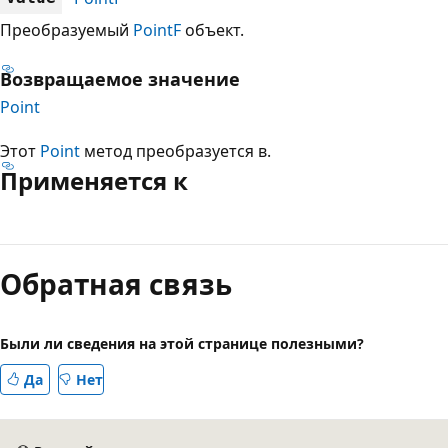
Преобразуемый
PointF
объект.
Возвращаемое значение
Point
Этот
Point
метод преобразуется в.
Применяется к
Режим
чтения
Обратная связь
выключен
Были ли сведения на этой странице полезными?
Да
Нет