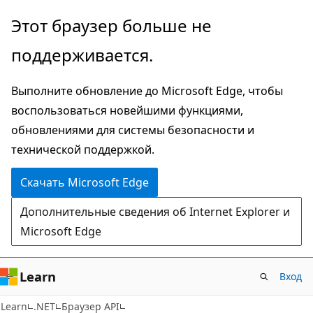
Пропустить
Переход
Этот браузер больше не
и
к
поддерживается.
перейти
навигации
к
на
Выполните обновление до Microsoft Edge, чтобы
основному
странице
воспользоваться новейшими функциями,
содержимому
обновлениями для системы безопасности и
технической поддержкой.
Скачать Microsoft Edge
Дополнительные сведения об Internet Explorer и
Microsoft Edge
Learn
Вход
C#
Learn
.NET
Браузер API