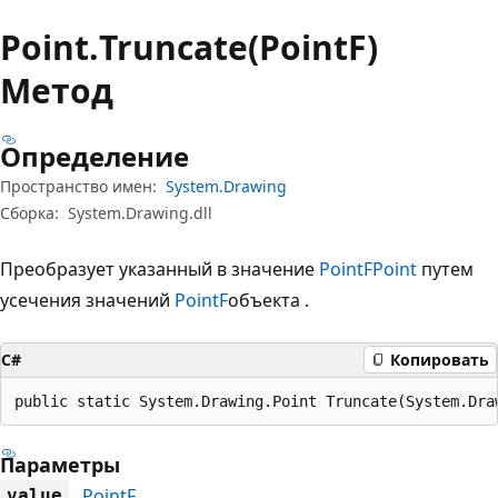
Point.
Truncate(PointF)
Метод
Определение
Пространство имен:
System.Drawing
Сборка:
System.Drawing.dll
Преобразует указанный в значение
PointF
Point
путем
усечения значений
PointF
объекта .
C#
Копировать
public static System.Drawing.Point Truncate(System.Dra
Параметры
PointF
value