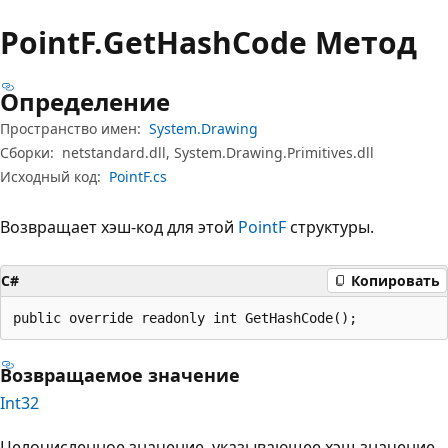
PointF.
Get
Hash
Code Метод
Определение
Пространство имен:
System.Drawing
Сборки:
netstandard.dll, System.Drawing.Primitives.dll
Исходный код:
PointF.cs
Возвращает хэш-код для этой
PointF
структуры.
C#
Копировать
public override readonly int GetHashCode();
Возвращаемое значение
Int32
Целочисленное значение, указывающее хэш-значение