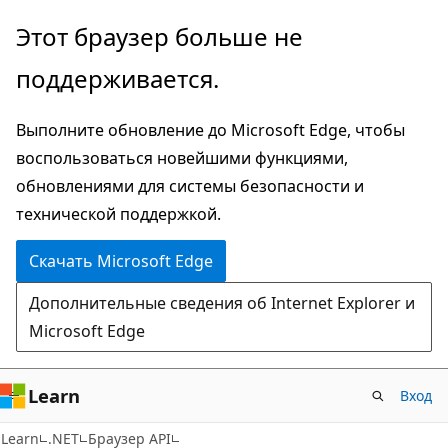
Пропустить
Переход
Этот браузер больше не
и
к
поддерживается.
перейти
навигации
к
на
Выполните обновление до Microsoft Edge, чтобы
основному
странице
воспользоваться новейшими функциями,
содержимому
обновлениями для системы безопасности и
технической поддержкой.
Скачать Microsoft Edge
Дополнительные сведения об Internet Explorer и
Microsoft Edge
Learn
Вход
C#
Learn
.NET
Браузер API