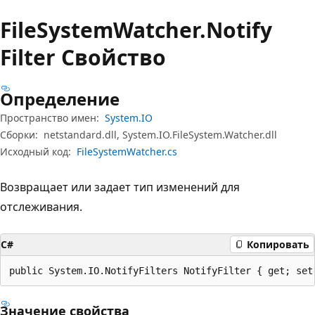
File
System
Watcher.
Notify
Filter Свойство
Определение
Пространство имен:
System.IO
Сборки:
netstandard.dll, System.IO.FileSystem.Watcher.dll
Исходный код:
FileSystemWatcher.cs
Возвращает или задает тип изменений для
отслеживания.
C#
Копировать
public System.IO.NotifyFilters NotifyFilter { get; set
Значение свойства