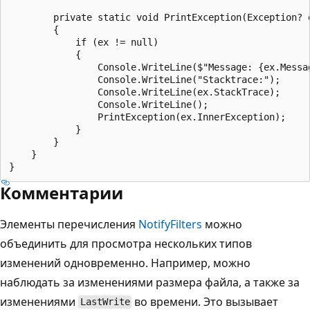
        private static void PrintException(Exception? e
        {

            if (ex != null)

            {

                Console.WriteLine($"Message: {ex.Messag
                Console.WriteLine("Stacktrace:");

                Console.WriteLine(ex.StackTrace);

                Console.WriteLine();

                PrintException(ex.InnerException);

            }

        }

    }

Комментарии
Элементы перечисления
NotifyFilters
можно
объединить для просмотра нескольких типов
изменений одновременно. Например, можно
наблюдать за изменениями размера файла, а также за
изменениями
во времени. Это вызывает
LastWrite