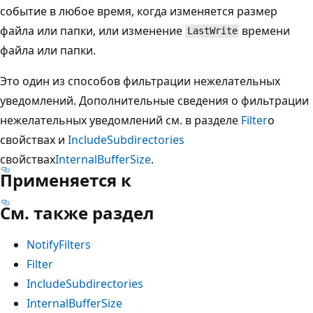
событие в любое время, когда изменяется размер
файла или папки, или изменение
времени
LastWrite
файла или папки.
Это один из способов фильтрации нежелательных
уведомлений. Дополнительные сведения о фильтрации
нежелательных уведомлений см. в разделе
Filter
о
свойствах и
IncludeSubdirectories
свойствах
InternalBufferSize
.
Применяется к
См. также раздел
NotifyFilters
Filter
IncludeSubdirectories
InternalBufferSize