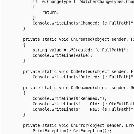
            if (e.ChangeType != WatcherChangeTypes.Chan
            {

                return;

            }

            Console.WriteLine($"Changed: {e.FullPath}")
        }

        private static void OnCreated(object sender, Fi
        {

            string value = $"Created: {e.FullPath}";

            Console.WriteLine(value);

        }

        private static void OnDeleted(object sender, Fi
            Console.WriteLine($"Deleted: {e.FullPath}")
        private static void OnRenamed(object sender, Re
        {

            Console.WriteLine($"Renamed:");

            Console.WriteLine($"    Old: {e.OldFullPath
            Console.WriteLine($"    New: {e.FullPath}")
        }

        private static void OnError(object sender, Erro
            PrintException(e.GetException());
