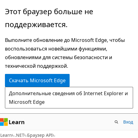
Пропустить
Переход
Этот браузер больше не
и
к
поддерживается.
перейти
навигации
к
на
Выполните обновление до Microsoft Edge, чтобы
основному
странице
воспользоваться новейшими функциями,
содержимому
обновлениями для системы безопасности и
технической поддержкой.
Скачать Microsoft Edge
Дополнительные сведения об Internet Explorer и
Microsoft Edge
Learn
Вход
C#
Learn
.NET
Браузер API