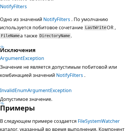
NotifyFilters
Одно из значений
NotifyFilters
. По умолчанию
используется побитовое сочетание
OR ,
LastWrite
а также
.
FileName
DirectoryName
Исключения
ArgumentException
Значение не является допустимым побитовой или
комбинацией значений
NotifyFilters
.
InvalidEnumArgumentException
Допустимое значение.
Примеры
В следующем примере создается
FileSystemWatcher
каталог, указанный во время выполнения. Компонент