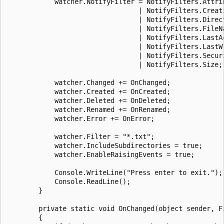
            watcher.NotifyFilter = NotifyFilters.Attrib
                                 | NotifyFilters.Creati
                                 | NotifyFilters.Direct
                                 | NotifyFilters.FileNa
                                 | NotifyFilters.LastAc
                                 | NotifyFilters.LastWr
                                 | NotifyFilters.Securi
                                 | NotifyFilters.Size;

            watcher.Changed += OnChanged;

            watcher.Created += OnCreated;

            watcher.Deleted += OnDeleted;

            watcher.Renamed += OnRenamed;

            watcher.Error += OnError;

            watcher.Filter = "*.txt";

            watcher.IncludeSubdirectories = true;

            watcher.EnableRaisingEvents = true;

            Console.WriteLine("Press enter to exit.");

            Console.ReadLine();

        }

        private static void OnChanged(object sender, Fi
        {
