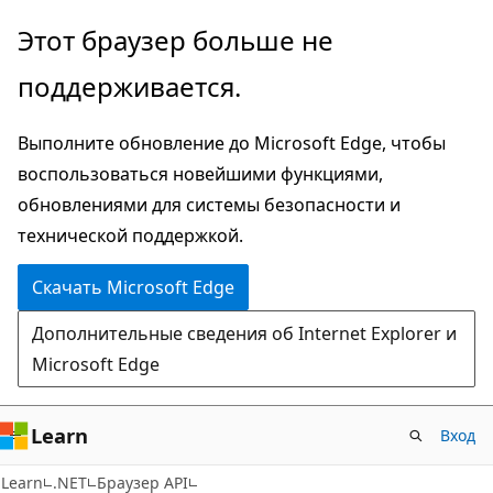
Пропустить
Переход
Этот браузер больше не
и
к
поддерживается.
перейти
навигации
к
на
Выполните обновление до Microsoft Edge, чтобы
основному
странице
воспользоваться новейшими функциями,
содержимому
обновлениями для системы безопасности и
технической поддержкой.
Скачать Microsoft Edge
Дополнительные сведения об Internet Explorer и
Microsoft Edge
Learn
Вход
C#
Learn
.NET
Браузер API