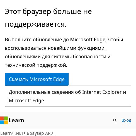
Пропустить
Переход
Этот браузер больше не
и
к
поддерживается.
перейти
навигации
к
на
Выполните обновление до Microsoft Edge, чтобы
основному
странице
воспользоваться новейшими функциями,
содержимому
обновлениями для системы безопасности и
технической поддержкой.
Скачать Microsoft Edge
Дополнительные сведения об Internet Explorer и
Microsoft Edge
Learn
Вход
C#
Learn
.NET
Браузер API