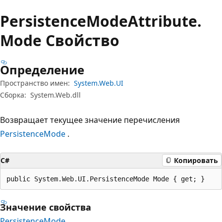
Persistence
Mode
Attribute.
Mode Свойство
Определение
Пространство имен:
System.Web.UI
Сборка:
System.Web.dll
Возвращает текущее значение перечисления
PersistenceMode
.
C#
Копировать
public System.Web.UI.PersistenceMode Mode { get; }
Значение свойства
PersistenceMode