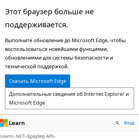
Пропустить
Переход
Этот браузер больше не
и
к
поддерживается.
перейти
навигации
к
на
Выполните обновление до Microsoft Edge, чтобы
основному
странице
воспользоваться новейшими функциями,
содержимому
обновлениями для системы безопасности и
технической поддержкой.
Скачать Microsoft Edge
Дополнительные сведения об Internet Explorer и
Microsoft Edge
Learn
Вход
C#
Learn
.NET
Браузер API