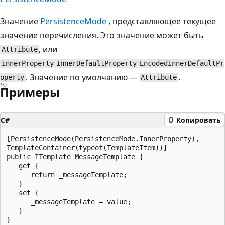
Значение
PersistenceMode
, представляющее текущее
значение перечисления. Это значение может быть
, или
Attribute
InnerProperty
InnerDefaultProperty
EncodedInnerDefaultPr
. Значение по умолчанию —
.
operty
Attribute
Примеры
C#
Копировать
[PersistenceMode(PersistenceMode.InnerProperty),

TemplateContainer(typeof(TemplateItem))]

public ITemplate MessageTemplate {

   get {

      return _messageTemplate;

   }

   set {

      _messageTemplate = value;

   }
