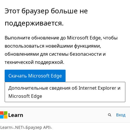
Пропустить
Переход
Этот браузер больше не
и
к
поддерживается.
перейти
навигации
к
на
Выполните обновление до Microsoft Edge, чтобы
основному
странице
воспользоваться новейшими функциями,
содержимому
обновлениями для системы безопасности и
технической поддержкой.
Скачать Microsoft Edge
Дополнительные сведения об Internet Explorer и
Microsoft Edge
Learn
Вход
C#
Learn
.NET
Браузер API