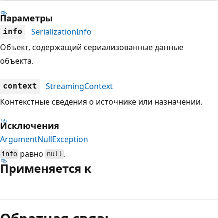
Параметры
SerializationInfo
info
Объект, содержащий сериализованные данные
объекта.
StreamingContext
context
Контекстные сведения о источнике или назначении.
Исключения
ArgumentNullException
равно
.
info
null
Применяется к
Режим
чтения
выключен