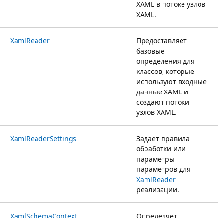
XAML в потоке узлов
XAML.
XamlReader
Предоставляет
базовые
определения для
классов, которые
используют входные
данные XAML и
создают потоки
узлов XAML.
XamlReaderSettings
Задает правила
обработки или
параметры
параметров для
XamlReader
реализации.
XamlSchemaContext
Определяет