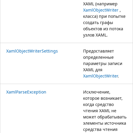
XAML (например
XamlObjectWriter
,
класса) при попытке
создать графы
объектов из потока
узлов XAML.
XamlObjectWriterSettings
Предоставляет
определенные
параметры записи
XAML для
XamlObjectWriter
.
XamlParseException
Исключение,
которое возникает,
когда средство
чтения XAML не
может обрабатывать
элементы источника
средства чтения