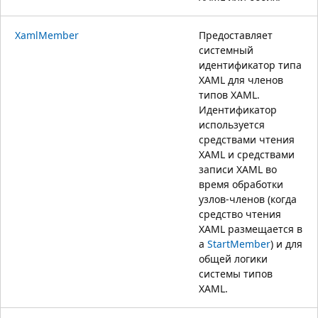
XamlMember
Предоставляет
системный
идентификатор типа
XAML для членов
типов XAML.
Идентификатор
используется
средствами чтения
XAML и средствами
записи XAML во
время обработки
узлов-членов (когда
средство чтения
XAML размещается в
a
StartMember
) и для
общей логики
системы типов
XAML.