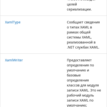
целей
сериализации.
XamlType
Сообщает сведения
о типах XAML в
рамках общей
системы XAML,
реализованной в
.NET службах XAML.
XamlWriter
Предоставляет
определения по
умолчанию и
базовые
определения
классов для модуля
записи XAML. Это не
рабочий модуль
записи XAML по
умолчанию;