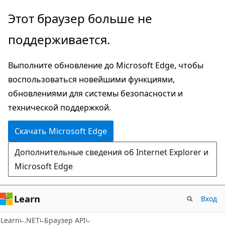
Пропустить
Переход
Этот браузер больше не
и
к
поддерживается.
перейти
навигации
к
на
Выполните обновление до Microsoft Edge, чтобы
основному
странице
воспользоваться новейшими функциями,
содержимому
обновлениями для системы безопасности и
технической поддержкой.
Скачать Microsoft Edge
Дополнительные сведения об Internet Explorer и
Microsoft Edge
Learn
Вход
Learn
.NET
Браузер API