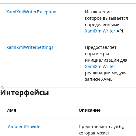
XamlXmlWriterException
Исключение,
которое вызывается
определенными
XamlXmlWriter
API.
XamlXmlWriterSettings
Предоставляет
параметры
инициализации для
XamlXmlWriter
реализации модуля
записи XAML.
Интерфейсы
Имя
Описание
IAmbientProvider
Представляет службу,
которая может