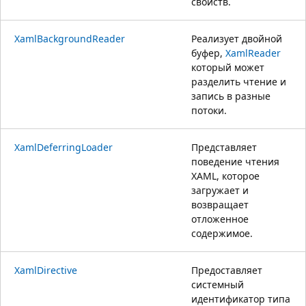
свойств.
XamlBackgroundReader
Реализует двойной
буфер,
XamlReader
который может
разделить чтение и
запись в разные
потоки.
XamlDeferringLoader
Представляет
поведение чтения
XAML, которое
загружает и
возвращает
отложенное
содержимое.
XamlDirective
Предоставляет
системный
идентификатор типа