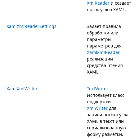
XmlReader
и создает
поток узлов XAML.
XamlXmlReaderSettings
Задает правила
обработки или
параметры
параметров для
XamlXmlReader
реализации
средства чтения
XAML.
XamlXmlWriter
TextWriter
Использует класс
поддержки
XmlWriter
для
записи потока узла
XAML в текст или
сериализованную
форму разметки.