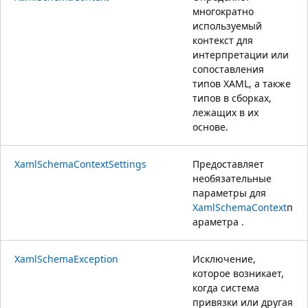
многократно
используемый
контекст для
интерпретации или
сопоставления
типов XAML, а также
типов в сборках,
лежащих в их
основе.
XamlSchemaContextSettings
Предоставляет
необязательные
параметры для
XamlSchemaContext
п
араметра .
XamlSchemaException
Исключение,
которое возникает,
когда система
привязки или другая