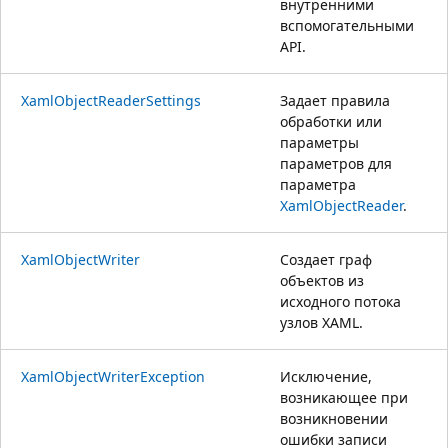
внутренними
вспомогательными
API.
XamlObjectReaderSettings
Задает правила
обработки или
параметры
параметров для
параметра
XamlObjectReader
.
XamlObjectWriter
Создает граф
объектов из
исходного потока
узлов XAML.
XamlObjectWriterException
Исключение,
возникающее при
возникновении
ошибки записи