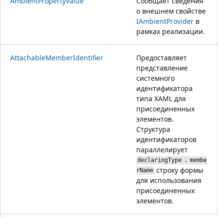
AmbientPropertyValue
Сообщает сведения
о внешнем свойстве
IAmbientProvider
в
рамках реализации.
AttachableMemberIdentifier
Предоставляет
представление
системного
идентификатора
типа XAML для
присоединенных
элементов.
Структура
идентификаторов
параллелирует
declaringType
.
membe
строку формы
rName
для использования
присоединенных
элементов.