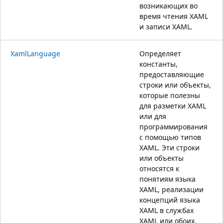
возникающих во
время чтения XAML
и записи XAML.
XamlLanguage
Определяет
константы,
предоставляющие
строки или объекты,
которые полезны
для разметки XAML
или для
программирования
с помощью типов
XAML. Эти строки
или объекты
относятся к
понятиям языка
XAML, реализации
концепций языка
XAML в службах
XAML или обоих.