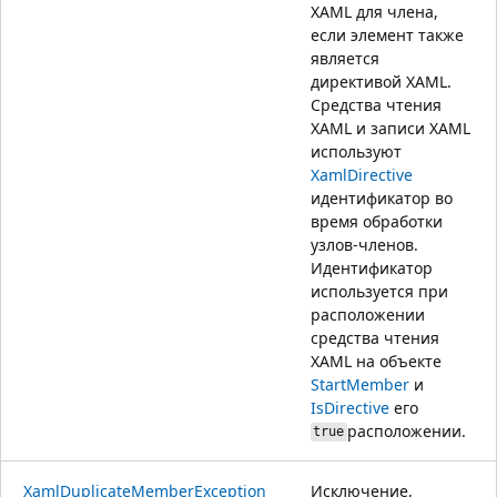
XAML для члена,
если элемент также
является
директивой XAML.
Средства чтения
XAML и записи XAML
используют
XamlDirective
идентификатор во
время обработки
узлов-членов.
Идентификатор
используется при
расположении
средства чтения
XAML на объекте
StartMember
и
IsDirective
его
расположении.
true
XamlDuplicateMemberException
Исключение,