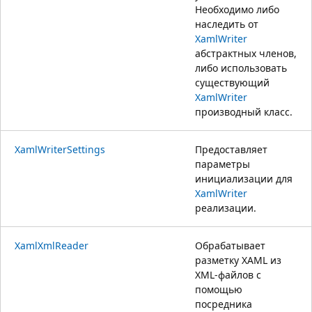
Необходимо либо
наследить от
XamlWriter
абстрактных членов,
либо использовать
существующий
XamlWriter
производный класс.
XamlWriterSettings
Предоставляет
параметры
инициализации для
XamlWriter
реализации.
XamlXmlReader
Обрабатывает
разметку XAML из
XML-файлов с
помощью
посредника