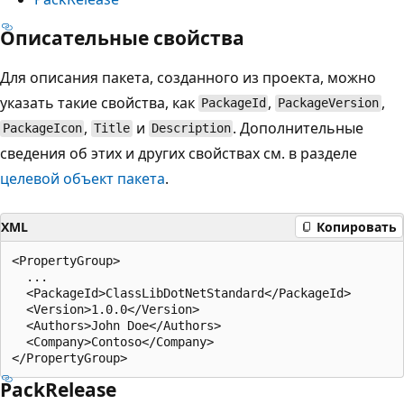
Описательные свойства
Для описания пакета, созданного из проекта, можно
указать такие свойства, как
,
,
PackageId
PackageVersion
,
и
. Дополнительные
PackageIcon
Title
Description
сведения об этих и других свойствах см. в разделе
целевой объект пакета
.
XML
Копировать
<PropertyGroup>

  ...

  <PackageId>ClassLibDotNetStandard</PackageId>

  <Version>1.0.0</Version>

  <Authors>John Doe</Authors>

  <Company>Contoso</Company>

PackRelease