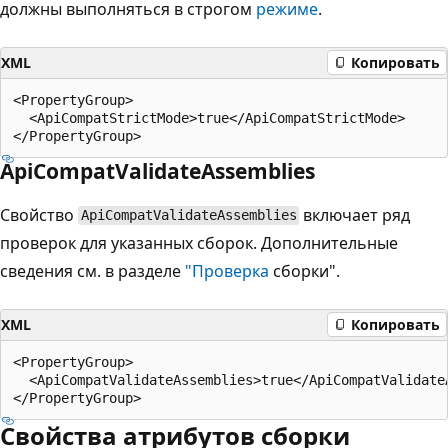
должны выполняться в строгом
режиме
.
XML
Копировать
<PropertyGroup>

  <ApiCompatStrictMode>true</ApiCompatStrictMode>

ApiCompatValidateAssemblies
Свойство
включает ряд
ApiCompatValidateAssemblies
проверок для указанных сборок. Дополнительные
сведения см. в разделе
"Проверка
сборки".
XML
Копировать
<PropertyGroup>

  <ApiCompatValidateAssemblies>true</ApiCompatValidateA
Свойства атрибутов сборки