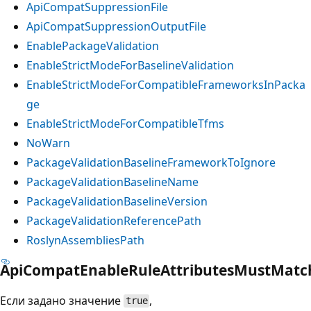
ApiCompatSuppressionFile
ApiCompatSuppressionOutputFile
EnablePackageValidation
EnableStrictModeForBaselineValidation
EnableStrictModeForCompatibleFrameworksInPacka
ge
EnableStrictModeForCompatibleTfms
NoWarn
PackageValidationBaselineFrameworkToIgnore
PackageValidationBaselineName
PackageValidationBaselineVersion
PackageValidationReferencePath
RoslynAssembliesPath
ApiCompatEnableRuleAttributesMustMatc
Если задано значение
,
true