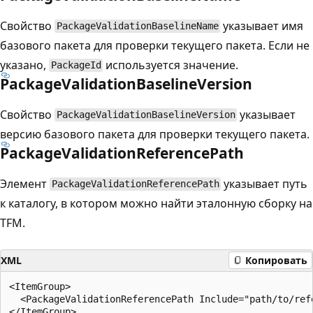
Свойство
указывает имя
PackageValidationBaselineName
базового пакета для проверки текущего пакета. Если не
указано,
используется значение.
PackageId
PackageValidationBaselineVersion
Свойство
указывает
PackageValidationBaselineVersion
версию базового пакета для проверки текущего пакета.
PackageValidationReferencePath
Элемент
указывает путь
PackageValidationReferencePath
к каталогу, в котором можно найти эталонную сборку на
TFM.
XML
Копировать
<ItemGroup>

  <PackageValidationReferencePath Include="path/to/ref