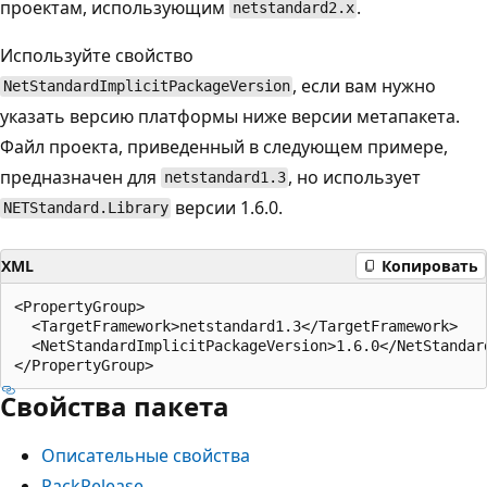
проектам, использующим
.
netstandard2.x
Используйте свойство
, если вам нужно
NetStandardImplicitPackageVersion
указать версию платформы ниже версии метапакета.
Файл проекта, приведенный в следующем примере,
предназначен для
, но использует
netstandard1.3
версии 1.6.0.
NETStandard.Library
XML
Копировать
<PropertyGroup>

  <TargetFramework>netstandard1.3</TargetFramework>

  <NetStandardImplicitPackageVersion>1.6.0</NetStandard
Свойства пакета
Описательные свойства
PackRelease