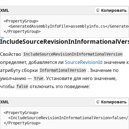
XML
Копировать
<PropertyGroup>

  <GeneratedAssemblyInfoFile>assemblyinfo.cs</Generated
IncludeSourceRevisionInInformationalVer
Свойство
IncludeSourceRevisionInInformationalVersion
определяет, добавляется ли
SourceRevisionId
значение к
атрибуту сборки
. Значение по
InformationalVersion
умолчанию —
. Установите для него значение,
true
чтобы
отключить это поведение:
false
XML
Копировать
<PropertyGroup>

  <IncludeSourceRevisionInInformationalVersion>false</