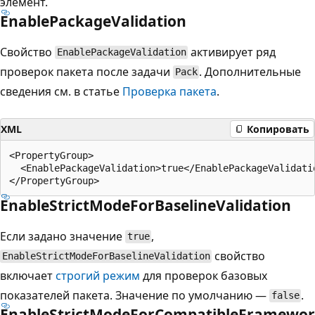
элемент.
EnablePackageValidation
Свойство
активирует ряд
EnablePackageValidation
проверок пакета после задачи
. Дополнительные
Pack
сведения см. в статье
Проверка пакета
.
XML
Копировать
<PropertyGroup>

  <EnablePackageValidation>true</EnablePackageValidatio
EnableStrictModeForBaselineValidation
Если задано значение
,
true
свойство
EnableStrictModeForBaselineValidation
включает
строгий режим
для проверок базовых
показателей пакета. Значение по умолчанию —
.
false
EnableStrictModeForCompatibleFramewor