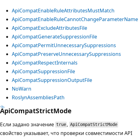
ApiCompatEnableRuleAttributesMustMatch
ApiCompatEnableRuleCannotChangeParameterName
ApiCompatExcludeAttributesFile
ApiCompatGenerateSuppressionFile
ApiCompatPermitUnnecessarySuppressions
ApiCompatPreserveUnnecessarySuppressions
ApiCompatRespectInternals
ApiCompatSuppressionFile
ApiCompatSuppressionOutputFile
NoWarn
RoslynAssembliesPath
ApiCompatStrictMode
Если задано значение
,
true
ApiCompatStrictMode
свойство указывает, что проверки совместимости API