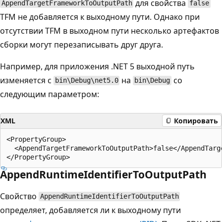
для свойства
AppendTargetFrameworkToOutputPath
false
TFM не добавляется к выходному пути. Однако при
отсутствии TFM в выходном пути несколько артефактов
сборки могут перезаписывать друг друга.
Например, для приложения .NET 5 выходной путь
изменяется с
на
со
bin\Debug\net5.0
bin\Debug
следующим параметром:
XML
Копировать
<PropertyGroup>

  <AppendTargetFrameworkToOutputPath>false</AppendTarge
AppendRuntimeIdentifierToOutputPath
Свойство
AppendRuntimeIdentifierToOutputPath
определяет, добавляется ли к выходному пути