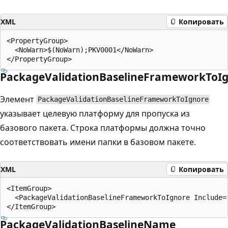
XML
Копировать
<PropertyGroup>

  <NoWarn>$(NoWarn);PKV0001</NoWarn>

PackageValidationBaselineFrameworkToI
Элемент
PackageValidationBaselineFrameworkToIgnore
указывает целевую платформу для пропуска из
базового пакета. Строка платформы должна точно
соответствовать имени папки в базовом пакете.
XML
Копировать
<ItemGroup>

  <PackageValidationBaselineFrameworkToIgnore Include="
PackageValidationBaselineName