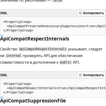
Значение по умолчанию —
.
false
XML
Копировать
<PropertyGroup>

  <ApiCompatPreserveUnnecessarySuppressions>true</ApiC
ApiCompatRespectInternals
Свойство
указывает, следует
ApiCompatRespectInternals
ли
проверять API для обеспечения
internal
совместимости в дополнение к
API.
public
XML
Копировать
<PropertyGroup>

  <ApiCompatRespectInternals>true</ApiCompatRespectInte
ApiCompatSuppressionFile