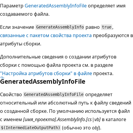
Параметр
GeneratedAssemblyInfoFile
определяет имя
создаваемого файла.
Если значение
равно
,
GenerateAssemblyInfo
true
связанные с пакетом свойства проекта
преобразуются в
атрибуты сборки.
Дополнительные сведения о создании атрибутов
сборки с помощью файла проекта см. в разделе
"Настройка атрибутов сборки" в файле
проекта.
GeneratedAssemblyInfoFile
Свойство
определяет
GeneratedAssemblyInfoFile
относительный или абсолютный путь к файлу сведений
о созданной сборке. По умолчанию используется файл
с именем
[имя_проекта].AssemblyInfo.[cs|vb]
в каталоге
(обычно это
obj
).
$(IntermediateOutputPath)