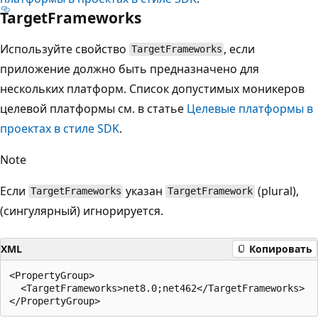
TargetFrameworks
Используйте свойство
, если
TargetFrameworks
приложение должно быть предназначено для
нескольких платформ. Список допустимых моникеров
целевой платформы см. в статье
Целевые платформы в
проектах в стиле SDK
.
Note
Если
указан
(plural),
TargetFrameworks
TargetFramework
(сингулярный) игнорируется.
XML
Копировать
<PropertyGroup>

  <TargetFrameworks>net8.0;net462</TargetFrameworks>
