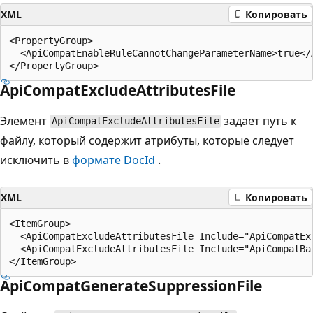
XML
Копировать
<PropertyGroup>

  <ApiCompatEnableRuleCannotChangeParameterName>true</
ApiCompatExcludeAttributesFile
Элемент
задает путь к
ApiCompatExcludeAttributesFile
файлу, который содержит атрибуты, которые следует
исключить в
формате DocId
.
XML
Копировать
<ItemGroup>

  <ApiCompatExcludeAttributesFile Include="ApiCompatExc
  <ApiCompatExcludeAttributesFile Include="ApiCompatBas
ApiCompatGenerateSuppressionFile