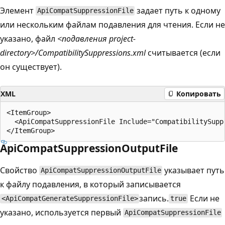
Элемент
задает путь к одному
ApiCompatSuppressionFile
или нескольким файлам подавления для чтения. Если не
указано, файл
<подавления project-
directory>/CompatibilitySuppressions.xml
считывается (если
он существует).
XML
Копировать
<ItemGroup>

  <ApiCompatSuppressionFile Include="CompatibilitySupp
ApiCompatSuppressionOutputFile
Свойство
указывает путь
ApiCompatSuppressionOutputFile
к файлу подавления, в который записывается
запись.
Если не
<ApiCompatGenerateSuppressionFile>
true
указано, используется первый
ApiCompatSuppressionFile