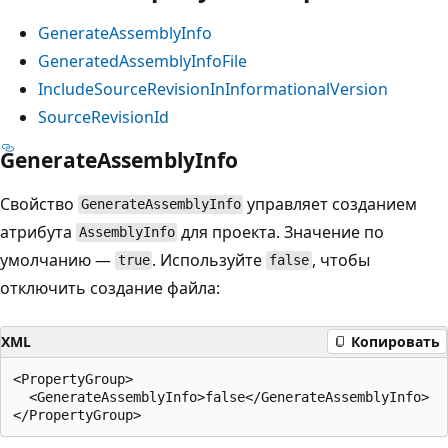
GenerateAssemblyInfo
GeneratedAssemblyInfoFile
IncludeSourceRevisionInInformationalVersion
SourceRevisionId
GenerateAssemblyInfo
Свойство
управляет созданием
GenerateAssemblyInfo
атрибута
для проекта. Значение по
AssemblyInfo
умолчанию —
. Используйте
, чтобы
true
false
отключить создание файла:
XML
Копировать
<PropertyGroup>

  <GenerateAssemblyInfo>false</GenerateAssemblyInfo>
