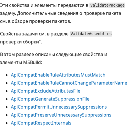
Эти свойства и элементы передаются в
ValidatePackage
задачу. Дополнительные сведения о проверке пакета
см. в обзоре
проверки пакетов.
Свойства задачи см. в разделе
ValidateAssemblies
проверки сборки
".
В этом разделе описаны следующие свойства и
элементы MSBuild:
ApiCompatEnableRuleAttributesMustMatch
ApiCompatEnableRuleCannotChangeParameterName
ApiCompatExcludeAttributesFile
ApiCompatGenerateSuppressionFile
ApiCompatPermitUnnecessarySuppressions
ApiCompatPreserveUnnecessarySuppressions
ApiCompatRespectInternals