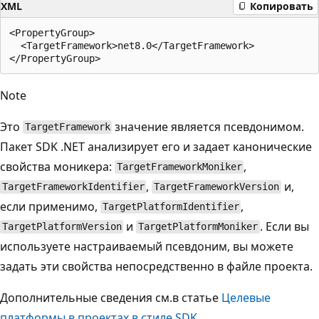
XML
Копировать
<PropertyGroup>

  <TargetFramework>net8.0</TargetFramework>

Note
Это
значение является псевдонимом.
TargetFramework
Пакет SDK .NET анализирует его и задает канонические
свойства моникера:
,
TargetFrameworkMoniker
,
и,
TargetFrameworkIdentifier
TargetFrameworkVersion
если применимо,
,
TargetPlatformIdentifier
и
. Если вы
TargetPlatformVersion
TargetPlatformMoniker
используете настраиваемый псевдоним, вы можете
задать эти свойства непосредственно в файле проекта.
Дополнительные сведения см.в статье
Целевые
платформы в проектах в стиле SDK
.