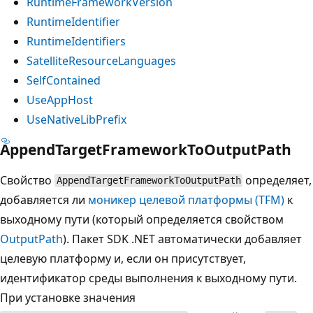
RuntimeFrameworkVersion
RuntimeIdentifier
RuntimeIdentifiers
SatelliteResourceLanguages
SelfContained
UseAppHost
UseNativeLibPrefix
AppendTargetFrameworkToOutputPath
Свойство
определяет,
AppendTargetFrameworkToOutputPath
добавляется ли
моникер целевой платформы (TFM)
к
выходному пути (который определяется свойством
OutputPath
). Пакет SDK .NET автоматически добавляет
целевую платформу и, если он присутствует,
идентификатор среды выполнения к выходному пути.
При установке значения