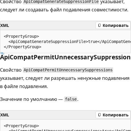
Свойство
указывает,
ApiCompatGenerateSuppressionFile
следует ли создавать файл подавления совместимости.
XML
Копировать
<PropertyGroup>

  <ApiCompatGenerateSuppressionFile>true</ApiCompatGene
ApiCompatPermitUnnecessarySuppression
Свойство
ApiCompatPermitUnnecessarySuppressions
указывает, следует ли разрешать ненужные подавления
в файле подавления.
Значение по умолчанию —
.
false
XML
Копировать
<PropertyGroup>

  <ApiCompatPermitUnnecessarySuppressions>true</ApiComp