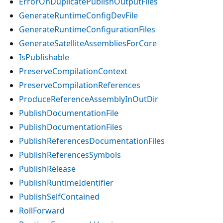
ErrorOnDuplicatePublishOutputFiles
GenerateRuntimeConfigDevFile
GenerateRuntimeConfigurationFiles
GenerateSatelliteAssembliesForCore
IsPublishable
PreserveCompilationContext
PreserveCompilationReferences
ProduceReferenceAssemblyInOutDir
PublishDocumentationFile
PublishDocumentationFiles
PublishReferencesDocumentationFiles
PublishReferencesSymbols
PublishRelease
PublishRuntimeIdentifier
PublishSelfContained
RollForward