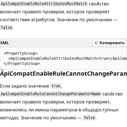
свойство
ApiCompatEnableRuleAttributesMustMatch
включает правило проверки, которое проверяет
соответствие атрибутов. Значение по умолчанию —
.
false
XML
Копировать
<PropertyGroup>

  <ApiCompatEnableRuleAttributesMustMatch>true</ApiComp
ApiCompatEnableRuleCannotChangePara
Если задано значение
,
true
свойство
ApiCompatEnableRuleCannotChangeParameterName
включает правило проверки, которое проверяет,
изменились ли имена параметров в общедоступных
методах. Значение по умолчанию —
.
false