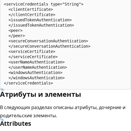
<serviceCredentials type="String">

  <clientCertificate>

  </clientCertificate>

  <issuedTokenAuthentication>

  </issuedTokenAuthentication>

  <peer>

  </peer>

  <secureConversationAuthentication>

  </secureConversationAuthentication>

  <serviceCertificate>

  </serviceCertificate>

  <userNameAuthentication>

  </userNameAuthentication>

  <windowsAuthentication>

  </windowsAuthentication>

Атрибуты и элементы
В следующих разделах описаны атрибуты, дочерние и
родительские элементы.
Attributes