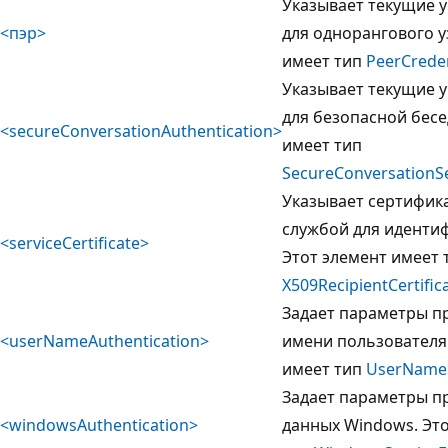
Указывает текущие 
<пэр>
для однорангового у
имеет тип
PeerCrede
Указывает текущие 
для безопасной бесе
<secureConversationAuthentication>
имеет тип
SecureConversationS
Указывает сертифик
службой для иденти
<serviceCertificate>
Этот элемент имеет 
X509RecipientCertific
Задает параметры п
<userNameAuthentication>
имени пользователя.
имеет тип
UserNameS
Задает параметры п
<windowsAuthentication>
данных Windows. Это