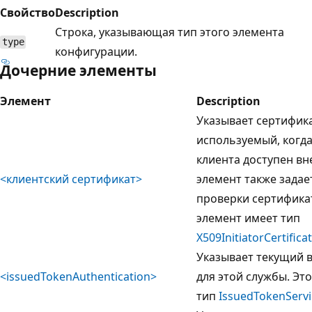
Свойство
Description
Строка, указывающая тип этого элемента
type
конфигурации.
Дочерние элементы
Элемент
Description
Указывает сертифика
используемый, когд
клиента доступен вн
<клиентский сертификат>
элемент также зада
проверки сертификат
элемент имеет тип
X509InitiatorCertific
Указывает текущий 
<issuedTokenAuthentication>
для этой службы. Эт
тип
IssuedTokenServ