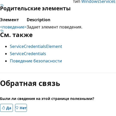
тип
WindowsServiceE
Родительские элементы
Элемент
Description
<поведение>
Задает элемент поведения.
См. также
ServiceCredentialsElement
ServiceCredentials
Поведение безопасности
Режим
чтения
Обратная связь
выключен
Были ли сведения на этой странице полезными?
Да
Нет