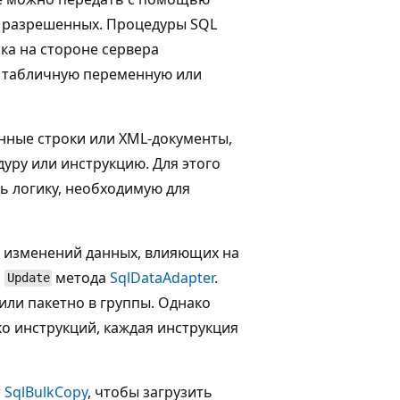
, разрешенных. Процедуры SQL
ика на стороне сервера
в табличную переменную или
нные строки или XML-документы,
дуру или инструкцию. Для этого
ь логику, необходимую для
я изменений данных, влияющих на
а
метода
SqlDataAdapter
.
Update
или пакетно в группы. Однако
ко инструкций, каждая инструкция
т
SqlBulkCopy
, чтобы загрузить