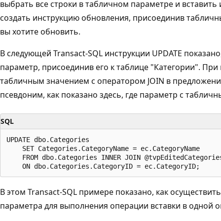
выбрать все строки в табличном параметре и вставить 
создать инструкцию обновления, присоединив табличн
вы хотите обновить.
В следующей Transact-SQL инструкции UPDATE показано
параметр, присоединив его к таблице "Категории". При
табличным значением с оператором JOIN в предложен
псевдоним, как показано здесь, где параметр с табличн
SQL
UPDATE dbo.Categories

    SET Categories.CategoryName = ec.CategoryName

    FROM dbo.Categories INNER JOIN @tvpEditedCategories
В этом Transact-SQL примере показано, как осуществит
параметра для выполнения операции вставки в одной о