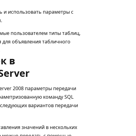
ть и использовать параметры с
.
мые пользователем типы таблиц,
я для объявления табличного
.
к в
Server
erver 2008 параметры передачи
араметризованную команду SQL
 следующих вариантов передачи
тавления значений в нескольких
ые можно передать с помощью