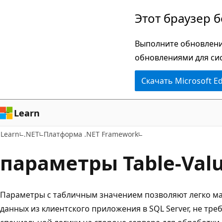
Пропустить
Этот браузер 
и
перейти
Выполните обновлени
к
обновлениями для си
основному
Скачать Microsoft E
содержимому
Learn
Learn
.NET
Платформа .NET Framework
параметры Table-Val
Параметры с табличным значением позволяют легко м
данных из клиентского приложения в SQL Server, не тре