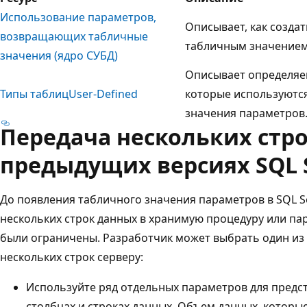
Использование параметров,
Описывает, как созда
возвращающих табличные
табличным значением
значения (ядро СУБД)
Описывает определяе
Типы таблицUser-Defined
которые используютс
значения параметров
Передача нескольких стро
предыдущих версиях SQL 
До появления табличного значения параметров в SQL S
нескольких строк данных в хранимую процедуру или п
были ограничены. Разработчик может выбрать один из
нескольких строк серверу:
Используйте ряд отдельных параметров для предс
столбцах и строках данных. Объем данных, котор