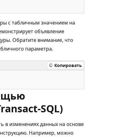
тры с табличным значением на
демонстрирует объявление
уры. Обратите внимание, что
абличного параметра.
Копировать
ощью
ransact-SQL)
ь в изменениях данных на основе
инструкцию. Например, можно