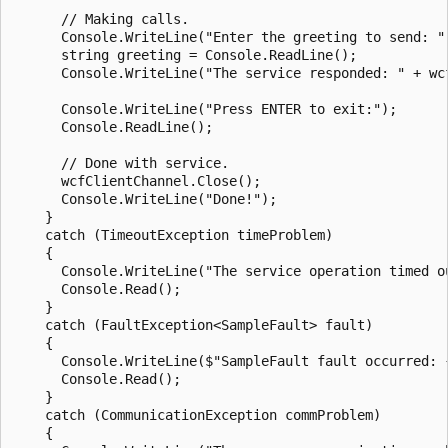
      // Making calls.

      Console.WriteLine("Enter the greeting to send: ")
      string greeting = Console.ReadLine();

      Console.WriteLine("The service responded: " + wc
      Console.WriteLine("Press ENTER to exit:");

      Console.ReadLine();

      // Done with service.

      wcfClientChannel.Close();

      Console.WriteLine("Done!");

    }

    catch (TimeoutException timeProblem)

    {

      Console.WriteLine("The service operation timed ou
      Console.Read();

    }

    catch (FaultException<SampleFault> fault)

    {

      Console.WriteLine($"SampleFault fault occurred: {
      Console.Read();

    }

    catch (CommunicationException commProblem)

    {
