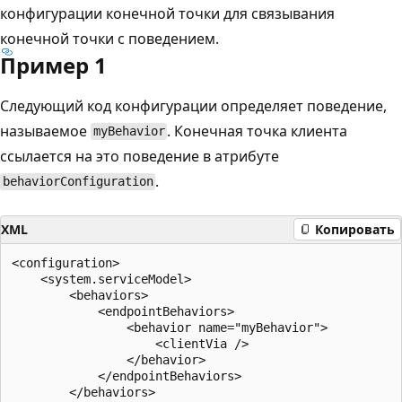
конфигурации конечной точки для связывания
конечной точки с поведением.
Пример 1
Следующий код конфигурации определяет поведение,
называемое
. Конечная точка клиента
myBehavior
ссылается на это поведение в атрибуте
.
behaviorConfiguration
XML
Копировать
<configuration>

    <system.serviceModel>

        <behaviors>

            <endpointBehaviors>

                <behavior name="myBehavior">

                    <clientVia />

                </behavior>

            </endpointBehaviors>

        </behaviors>
