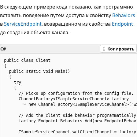
В следующем примере кода показано, как программно
вставить поведение путем доступа к свойству
Behaviors
в
ServiceEndpoint
, возвращенном из свойства
Endpoint
до создания объекта канала.
C#
Копировать
public class Client

{

  public static void Main()

  {

    try

    {

      // Picks up configuration from the config file.

      ChannelFactory<ISampleServiceChannel> factory

        = new ChannelFactory<ISampleServiceChannel>("WS
      // Add the client side behavior programmatically 
      factory.Endpoint.Behaviors.Add(new EndpointBehavi
      ISampleServiceChannel wcfClientChannel = factory.