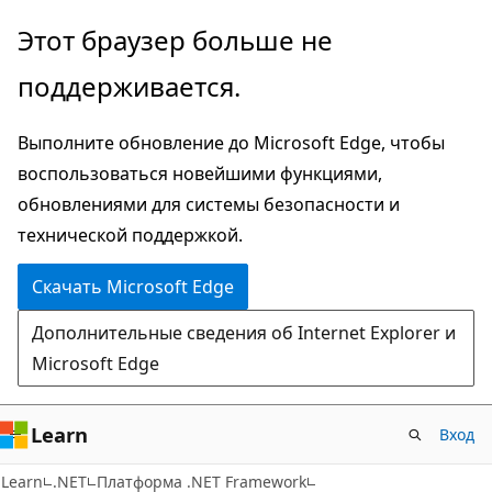
Пропустить
Этот браузер больше не
и
поддерживается.
перейти
к
Выполните обновление до Microsoft Edge, чтобы
основному
воспользоваться новейшими функциями,
содержимому
обновлениями для системы безопасности и
технической поддержкой.
Скачать Microsoft Edge
Дополнительные сведения об Internet Explorer и
Microsoft Edge
Learn
Вход
C#
Learn
.NET
Платформа .NET Framework