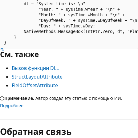
        dt = "System time is: \n" +

              "Year: " + sysTime.wYear + "\n" +

              "Month: " + sysTime.wMonth + "\n" +

              "DayOfWeek: " + sysTime.wDayOfWeek + "\n"
              "Day: " + sysTime.wDay;

        NativeMethods.MessageBox(IntPtr.Zero, dt, "Plat
    }

См. также
Вызов функции DLL
StructLayoutAttribute
FieldOffsetAttribute
Примечание.
Автор создал эту статью с помощью ИИ.
Подробнее
Обратная связь