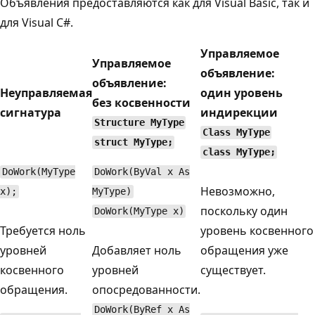
Объявления предоставляются как для Visual Basic, так и
для Visual C#.
Управляемое
Управляемое
объявление:
объявление:
Неуправляемая
один уровень
без косвенности
сигнатура
индирекции
Structure MyType
Class MyType
struct MyType;
class MyType;
DoWork(MyType
DoWork(ByVal x As
Невозможно,
x);
MyType)
поскольку один
DoWork(MyType x)
Требуется ноль
уровень косвенного
уровней
Добавляет ноль
обращения уже
косвенного
уровней
существует.
обращения.
опосредованности.
DoWork(ByRef x As