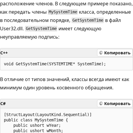
расположение членов. В следующем примере показано,
как передать члены
класса, определенные
MySystemTime
в последовательном порядке,
в файл
GetSystemTime
User32.dll.
имеет следующую
GetSystemTime
неуправляемую подпись:
C++
Копировать
В отличие от типов значений, классы всегда имеют как
минимум один уровень косвенного обращения.
C#
Копировать
[StructLayout(LayoutKind.Sequential)]

public class MySystemTime {

    public ushort wYear;

    public ushort wMonth;
