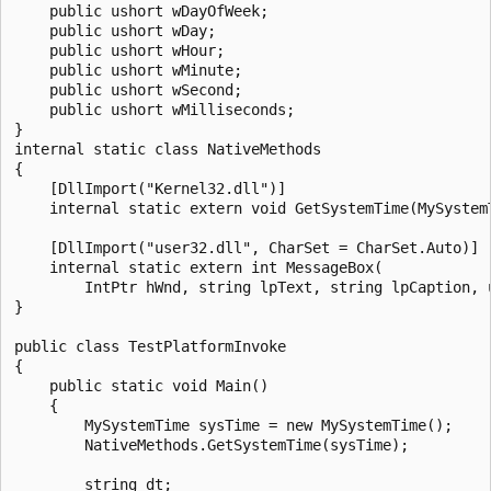
    public ushort wDayOfWeek;

    public ushort wDay;

    public ushort wHour;

    public ushort wMinute;

    public ushort wSecond;

    public ushort wMilliseconds;

}

internal static class NativeMethods

{

    [DllImport("Kernel32.dll")]

    internal static extern void GetSystemTime(MySystemT
    [DllImport("user32.dll", CharSet = CharSet.Auto)]

    internal static extern int MessageBox(

        IntPtr hWnd, string lpText, string lpCaption, u
}

public class TestPlatformInvoke

{

    public static void Main()

    {

        MySystemTime sysTime = new MySystemTime();

        NativeMethods.GetSystemTime(sysTime);

        string dt;
