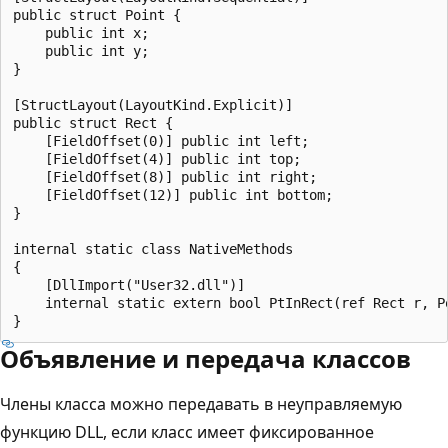
public struct Point {

    public int x;

    public int y;

}

[StructLayout(LayoutKind.Explicit)]

public struct Rect {

    [FieldOffset(0)] public int left;

    [FieldOffset(4)] public int top;

    [FieldOffset(8)] public int right;

    [FieldOffset(12)] public int bottom;

}

internal static class NativeMethods

{

    [DllImport("User32.dll")]

    internal static extern bool PtInRect(ref Rect r, Po
Объявление и передача классов
Члены класса можно передавать в неуправляемую
функцию DLL, если класс имеет фиксированное