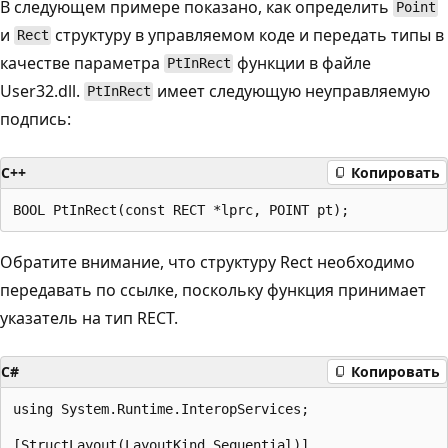
В следующем примере показано, как определить
Point
и
структуру в управляемом коде и передать типы в
Rect
качестве параметра
функции в файле
PtInRect
User32.dll.
имеет следующую неуправляемую
PtInRect
подпись:
C++
Копировать
Обратите внимание, что структуру Rect необходимо
передавать по ссылке, поскольку функция принимает
указатель на тип RECT.
C#
Копировать
using System.Runtime.InteropServices;

[StructLayout(LayoutKind.Sequential)]
