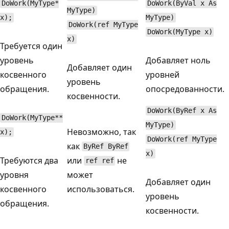
DoWork(MyType*
DoWork(ByVal x As
MyType)
x);
MyType)
DoWork(ref MyType
DoWork(MyType x)
x)
Требуется один
уровень
Добавляет ноль
Добавляет один
косвенного
уровней
уровень
обращения.
опосредованности.
косвенности.
DoWork(ByRef x As
DoWork(MyType**
MyType)
Невозможно, так
x);
DoWork(ref MyType
как
ByRef ByRef
x)
Требуются два
или
не
ref ref
уровня
может
Добавляет один
косвенного
использоваться.
уровень
обращения.
косвенности.