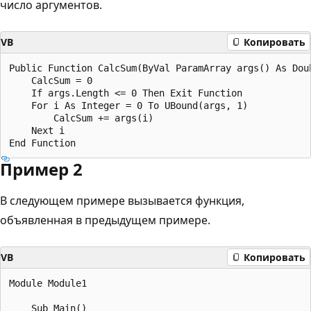
число аргументов.
VB
Копировать
Public Function CalcSum(ByVal ParamArray args() As Doub
    CalcSum = 0

    If args.Length <= 0 Then Exit Function

    For i As Integer = 0 To UBound(args, 1)

        CalcSum += args(i)

    Next i

Пример 2
В следующем примере вызывается функция,
объявленная в предыдущем примере.
VB
Копировать
Module Module1

    Sub Main()
