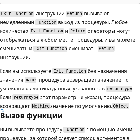
Инструкции
вызывают
Exit Function
Return
немедленный
выход из процедуры. Любое
Function
количество
и
операторы могут
Exit Function
Return
отображаться в любом месте процедуры, и вы можете
смешивать и
смешивать
Exit Function
Return
инструкции.
Если вы используете
без назначения
Exit Function
значения
, процедура возвращает значение по
name
умолчанию для типа данных, указанного в
.
returntype
Если
этот параметр не указан, процедура
returntype
возвращает
значение по умолчанию.
Nothing
Object
Вызов функции
Вы вызываете процедуру
с помощью имени
Function
процедуры, за которой следует список аргументов в