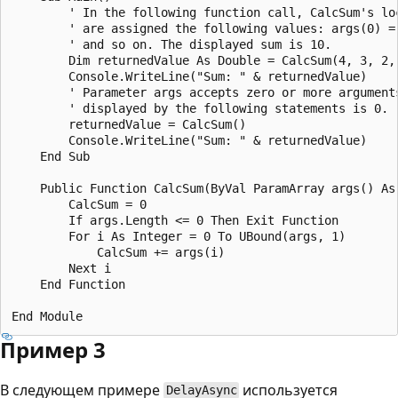
        ' In the following function call, CalcSum's loc
        ' are assigned the following values: args(0) = 
        ' and so on. The displayed sum is 10.

        Dim returnedValue As Double = CalcSum(4, 3, 2, 
        Console.WriteLine("Sum: " & returnedValue)

        ' Parameter args accepts zero or more arguments
        ' displayed by the following statements is 0.

        returnedValue = CalcSum()

        Console.WriteLine("Sum: " & returnedValue)

    End Sub

    Public Function CalcSum(ByVal ParamArray args() As 
        CalcSum = 0

        If args.Length <= 0 Then Exit Function

        For i As Integer = 0 To UBound(args, 1)

            CalcSum += args(i)

        Next i

    End Function

Пример 3
В следующем примере
используется
DelayAsync