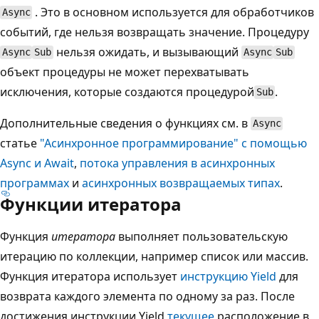
. Это в основном используется для обработчиков
Async
событий, где нельзя возвращать значение. Процедуру
нельзя ожидать, и вызывающий
Async
Sub
Async
Sub
объект процедуры не может перехватывать
исключения, которые создаются процедурой
.
Sub
Дополнительные сведения о функциях см. в
Async
статье
"Асинхронное программирование" с помощью
Async и Await
,
потока управления в асинхронных
программах
и
асинхронных возвращаемых типах
.
Функции итератора
Функция
итератора
выполняет пользовательскую
итерацию по коллекции, например список или массив.
Функция итератора использует
инструкцию Yield
для
возврата каждого элемента по одному за раз. После
достижения инструкции Yield
текущее
расположение в