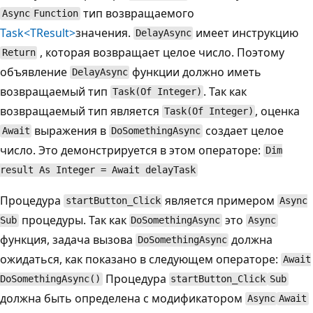
тип возвращаемого
Async
Function
Task<TResult>
значения.
имеет инструкцию
DelayAsync
, которая возвращает целое число. Поэтому
Return
объявление
функции должно иметь
DelayAsync
возвращаемый тип
. Так как
Task(Of Integer)
возвращаемый тип является
, оценка
Task(Of Integer)
выражения в
создает целое
Await
DoSomethingAsync
число. Это демонстрируется в этом операторе:
Dim
result As Integer = Await delayTask
Процедура
является примером
startButton_Click
Async
процедуры. Так как
это
Sub
DoSomethingAsync
Async
функция, задача вызова
должна
DoSomethingAsync
ожидаться, как показано в следующем операторе:
Await
Процедура
DoSomethingAsync()
startButton_Click
Sub
должна быть определена с модификатором
Async
Await